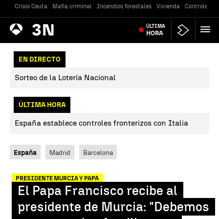
Crisis Ceuta
Mafia criminal
Incendios forestales
Vivienda
Controles en
Antena
ÚLTIMA
Noticias
3
HORA
EN DIRECTO
Sorteo de la Lotería Nacional
ÚLTIMA HORA
España establece controles fronterizos con Italia
España
Madrid
Barcelona
PRESIDENTE MURCIA Y PAPA
El Papa Francisco recibe al
presidente de Murcia: "Debemos