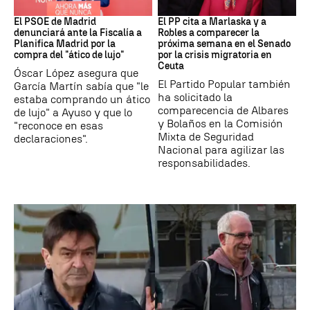
PSOE MADRID
Crisis Migratoria
El PSOE de Madrid
El PP cita a Marlaska y a
denunciará ante la Fiscalía a
Robles a comparecer la
Planifica Madrid por la
próxima semana en el Senado
compra del "ático de lujo"
por la crisis migratoria en
Ceuta
Óscar López asegura que
El Partido Popular también
García Martín sabía que "le
ha solicitado la
estaba comprando un ático
comparecencia de Albares
de lujo" a Ayuso y que lo
y Bolaños en la Comisión
"reconoce en esas
Mixta de Seguridad
declaraciones".
Nacional para agilizar las
responsabilidades.