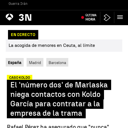
Guerra Irán
Antena
ÚLTIMA
Noticias
3
HORA
EN DIRECTO
La acogida de menores en Ceuta, al límite
España
Madrid
Barcelona
CASO KOLDO
El 'número dos' de Marlaska
niega contactos con Koldo
García para contratar a la
empresa de la trama
Rafael Pérez ha asegurado que "nunca"