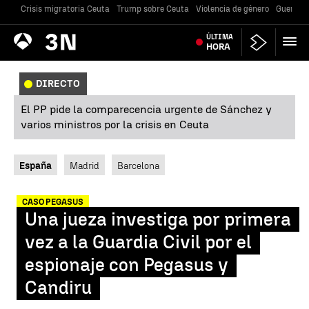
Crisis migratoria Ceuta
Trump sobre Ceuta
Violencia de género
Guerra U
Antena
ÚLTIMA
Noticias
3
HORA
DIRECTO
El PP pide la comparecencia urgente de Sánchez y
varios ministros por la crisis en Ceuta
España
Madrid
Barcelona
CASO PEGASUS
Una jueza investiga por primera
vez a la Guardia Civil por el
espionaje con Pegasus y
Candiru