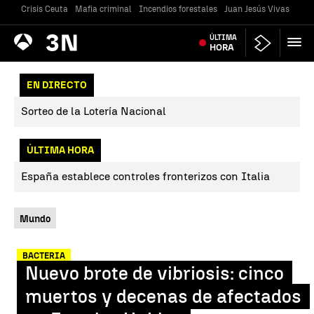
Crisis Ceuta
Mafia criminal
Incendios forestales
Juan Jesús Vivas
Vivi
Antena
ÚLTIMA
Noticias
3
HORA
EN DIRECTO
Sorteo de la Lotería Nacional
ÚLTIMA HORA
España establece controles fronterizos con Italia
Mundo
BACTERIA
Nuevo brote de vibriosis: cinco
muertos y decenas de afectados