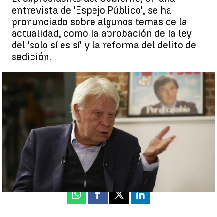
entrevista de 'Espejo Público', se ha
pronunciado sobre algunos temas de la
actualidad, como la aprobación de la ley
del 'solo sí es sí' y la reforma del delito de
sedición.
Felipe González se ha pronunciado también sobre la crispación
en política |
Antena 3 Noticias
Juan A. Vargas
Actualizado:
02 de diciembre de 2022, 10:40
Publicado:
01 de diciembre de 2022, 21:41
Whatsapp
Facebook
X
Linkedin