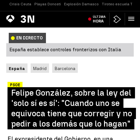
Crisis Ceuta
Playas Donosti
Explosión Damasco
Tiroteo escuela Taila
Antena
ÚLTIMA
Noticias
3
HORA
EN DIRECTO
España establece controles fronterizos con Italia
España
Madrid
Barcelona
PSOE
Felipe González, sobre la ley del
'solo sí es sí': "Cuando uno se
equivoca tiene que corregir y no
pedir a los demás que lo hagan"
El expresidente del Gobierno, en una