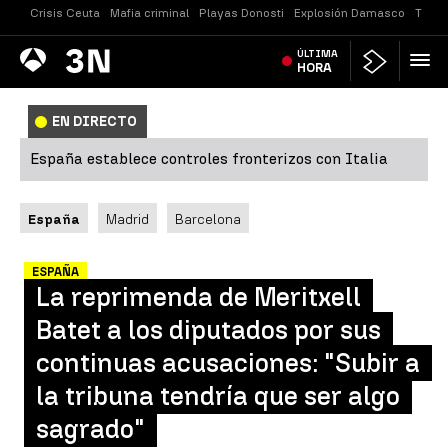
Crisis Ceuta
Mafia criminal
Playas Donosti
Explosión Damasco
Tirot
Antena
ÚLTIMA
Noticias
3
HORA
EN DIRECTO
España establece controles fronterizos con Italia
España
Madrid
Barcelona
ESPAÑA
La reprimenda de Meritxell
Batet a los diputados por sus
continuas acusaciones: "Subir a
la tribuna tendría que ser algo
sagrado"