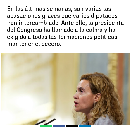
En las últimas semanas, son varias las
acusaciones graves que varios diputados
han intercambiado. Ante ello, la presidenta
del Congreso ha llamado a la calma y ha
exigido a todas las formaciones políticas
mantener el decoro.
La presidenta del Congreso, en la Junta de Portavoces de esta
semana, ya pidió a los partidos mantener el decoro. |
EFE
Juan A. Vargas
Publicado:
01 de diciembre de 2022, 16:54
Whatsapp
Facebook
X
Linkedin