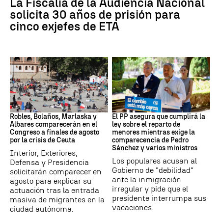
La Fiscalía de la Audiencia Nacional
solicita 30 años de prisión para
cinco exjefes de ETA
Crisis migratoria
Crisis migratoria
Robles, Bolaños, Marlaska y
El PP asegura que cumplirá la
Albares comparecerán en el
ley sobre el reparto de
Congreso a finales de agosto
menores mientras exige la
por la crisis de Ceuta
comparecencia de Pedro
Sánchez y varios ministros
Interior, Exteriores,
Los populares acusan al
Defensa y Presidencia
Gobierno de "debilidad"
solicitarán comparecer en
ante la inmigración
agosto para explicar su
irregular y pide que el
actuación tras la entrada
presidente interrumpa sus
masiva de migrantes en la
vacaciones.
ciudad autónoma.