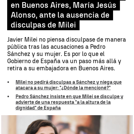
en Buenos Aires, María Jesús
Alonso, ante la ausencia de
disculpas de Milei
Javier Milei no piensa disculpase de manera
pública tras las acusaciones a Pedro
Sánchez y su mujer. Es por lo que el
Gobierno de España va un paso más allá y
retira a su embajadora en Buenos Aires.
Milei no pedirá disculpas a Sánchez y niega que
atacara a su mujer: "¿Dónde la mencioné?"
Pedro Sánchez insiste en que Milei se disculpe y
advierte de una respuesta "a la altura de la
dignidad" de España
España retira a su embajadora en Argentina |
EFE