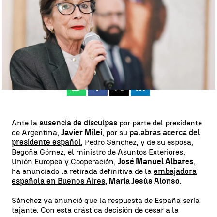
Ángela Clemente
Actualizado:
21 de mayo de 2024, 21:23
Publicado:
21 de mayo de 2024, 13:36
Whatsapp
Facebook
X
Linkedin
Ante la
ausencia de disculpas
por parte del presidente
de Argentina,
Javier Milei
, por su
palabras acerca del
presidente español
, Pedro Sánchez, y de su esposa,
Begoña Gómez, el ministro de Asuntos Exteriores,
Unión Europea y Cooperación,
José Manuel Albares
,
ha anunciado la retirada definitiva de la
embajadora
española en Buenos Aires
, María Jesús Alonso
.
Sánchez ya anunció que la respuesta de España sería
tajante. Con esta drástica decisión de cesar a la