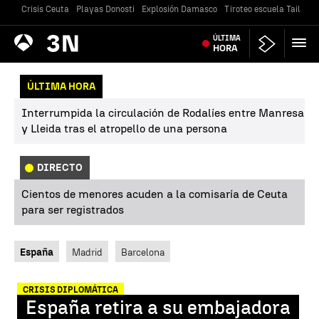
Crisis Ceuta
Playas Donosti
Explosión Damasco
Tiroteo escuela Tailandi
Antena
ÚLTIMA
Noticias
3
HORA
ÚLTIMA HORA
Interrumpida la circulación de Rodalíes entre Manresa
y Lleida tras el atropello de una persona
DIRECTO
Cientos de menores acuden a la comisaría de Ceuta
para ser registrados
España
Madrid
Barcelona
CRISIS DIPLOMÁTICA
España retira a su embajadora