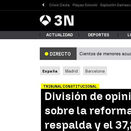
Crisis Ceuta
Playas Donosti
Explosión Damasc
Antena
Noticias
3
ACTUALIDAD
DEPORTES
L
Cientos de menores acud
DIRECTO
¿Qué
España
Madrid
Barcelona
TRIBUNAL CONSTITUCIONAL
División de opin
sobre la reforma
respalda y el 37
Busc