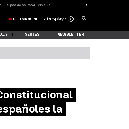
s
Eclipse de sol total
Vinicius
ÚLTIMA
HORA
DIA
SERIES
NEWSLETTER
 Constitucional
 españoles la