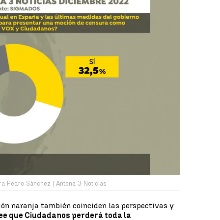
ra Pedro Sánchez | Antena 3 Noticias
ión naranja también coinciden las perspectivas y
ree que Ciudadanos perderá toda la