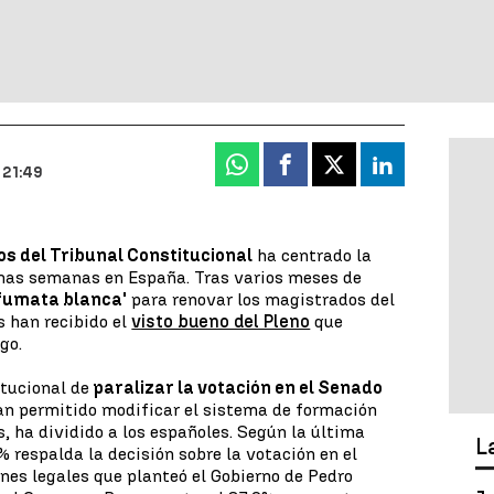
Whatsapp
Facebook
X
Linkedin
 21:49
s del Tribunal Constitucional
ha centrado la
timas semanas en España. Tras varios meses de
fumata blanca'
para renovar los magistrados del
s han recibido el
visto bueno del Pleno
que
go.
itucional de
paralizar la votación en el Senado
n permitido modificar el sistema de formación
s, ha dividido a los españoles. Según la última
L
 respalda la decisión sobre la votación en el
es legales que planteó el Gobierno de Pedro