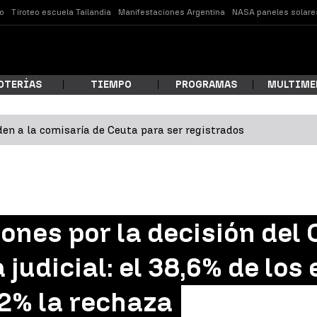
o
Tiroteo escuela Tailandia
Manifestaciones Argentina
NASA paneles solare
OTERÍAS
TIEMPO
PROGRAMAS
MULTIME
en a la comisaría de Ceuta para ser registrados
 estás buscando?
iones por la decisión del
 judicial: el 38,6% de los
,2% la rechaza
ar