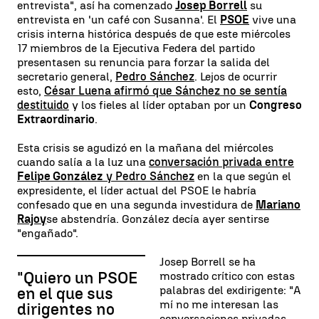
entrevista", así ha comenzado
Josep Borrell
su
entrevista en 'un café con Susanna'. El
PSOE
vive una
crisis interna histórica después de que este miércoles
17 miembros de la Ejecutiva Federa del partido
presentasen su renuncia para forzar la salida del
secretario general,
Pedro Sánchez
. Lejos de ocurrir
esto,
César Luena afirmó que Sánchez no se sentía
destituido
y los fieles al líder optaban por un
Congreso
Extraordinario
.
Esta crisis se agudizó en la mañana del miércoles
cuando salía a la luz una
conversación privada entre
Felipe González
y Pedro Sánchez
en la que según el
expresidente, el líder actual del PSOE le habría
confesado que en una segunda investidura de
Mariano
Rajoy
se abstendría. González decía ayer sentirse
"engañado".
Josep Borrell se ha
"Quiero un PSOE
mostrado crítico con estas
palabras del exdirigente: "A
en el que sus
mí no me interesan las
dirigentes no
conversaciones privadas