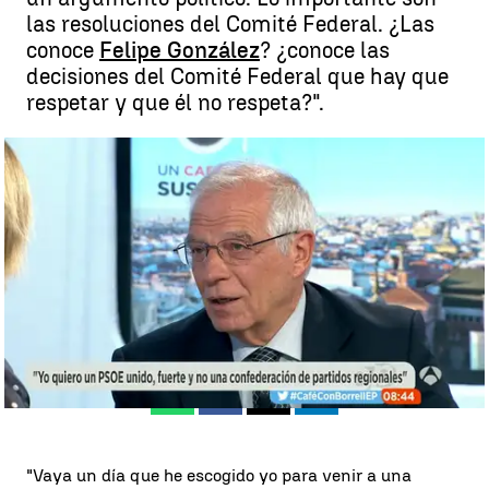
las resoluciones del Comité Federal. ¿Las
conoce
Felipe González
? ¿conoce las
decisiones del Comité Federal que hay que
respetar y que él no respeta?".
Borrell: "No quiero un secretario general del PSOE que sea un
'hombre de paja' de ningún poder territorial" |
M. Vázquez
Antena 3 Noticias
Publicado:
02 de julio de 2018, 23:42
Whatsapp
Facebook
X
Linkedin
"Vaya un día que he escogido yo para venir a una