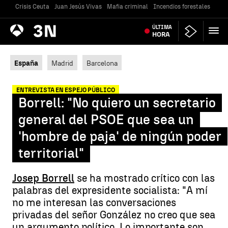
Crisis Ceuta
Juan Jesús Vivas
Mafia criminal
Incendios forestales
Vivi
Antena
ÚLTIMA
Noticias
3
HORA
España
Madrid
Barcelona
ENTREVISTA EN ESPEJO PÚBLICO
Borrell: "No quiero un secretario
general del PSOE que sea un
'hombre de paja' de ningún poder
territorial"
Josep Borrell
se ha mostrado crítico con las
palabras del expresidente socialista: "A mí
no me interesan las conversaciones
privadas del señor González no creo que sea
un argumento político. Lo importante son