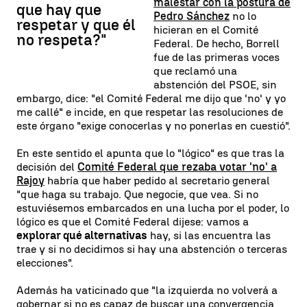
malestar con la postura de
que hay que
Pedro Sánchez
no lo
respetar y que él
hicieran en el Comité
no respeta?"
Federal. De hecho, Borrell
fue de las primeras voces
que reclamó una
abstención del PSOE, sin
embargo, dice: "el Comité Federal me dijo que 'no' y yo
me callé" e incide, en que respetar las resoluciones de
este órgano "exige conocerlas y no ponerlas en cuestió".
En este sentido el apunta que lo "lógico" es que tras la
decisión del
Comité Federal que rezaba votar 'no' a
Rajoy
habría que haber pedido al secretario general
"que haga su trabajo. Que negocie, que vea. Si no
estuviésemos embarcados en una lucha por el poder, lo
lógico es que el Comité Federal dijese: vamos a
explorar qué alternativas
hay, si las encuentra las
trae y si no decidimos si hay una abstención o terceras
elecciones".
Además ha vaticinado que "la izquierda no volverá a
gobernar si no es capaz de buscar una convergencia