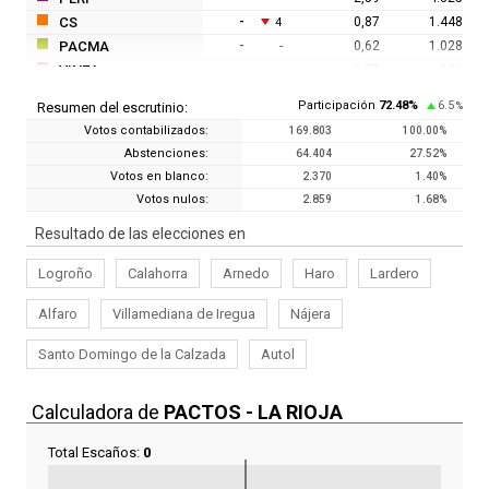
CS
-
0,87
1.448
4
PACMA
-
0,62
1.028
-
VINEA
-
0,57
950
-
E. BLANCO
-
0,36
603
-
Participación
72.48
%
6.5
Resumen del escrutinio:
%
Votos contabilizados:
169.803
100.00
%
Abstenciones:
64.404
27.52
%
Votos en blanco:
2.370
1.40
%
Votos nulos:
2.859
1.68
%
Resultado de las elecciones en
Logroño
Calahorra
Arnedo
Haro
Lardero
Alfaro
Villamediana de Iregua
Nájera
Santo Domingo de la Calzada
Autol
Calculadora de
PACTOS - LA RIOJA
Total Escaños:
0