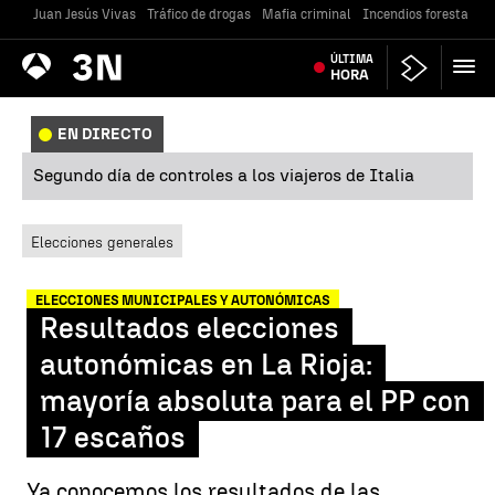
Juan Jesús Vivas
Tráfico de drogas
Mafia criminal
Incendios forestales
Antena
ÚLTIMA
Noticias
3
HORA
EN DIRECTO
Segundo día de controles a los viajeros de Italia
Elecciones generales
ELECCIONES MUNICIPALES Y AUTONÓMICAS
Resultados elecciones
autonómicas en La Rioja:
mayoría absoluta para el PP con
17 escaños
Ya conocemos los resultados de las