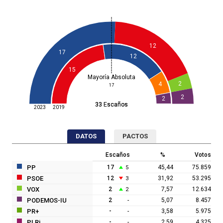
12
17
12
15
Mayoría Absoluta
2
4
17
2
2
33 Escaños
33 Escaños
2023
2019
DATOS
PACTOS
Escaños
%
Votos
PP
17
45,44
75.859
5
PSOE
12
31,92
53.295
3
VOX
2
7,57
12.634
2
PODEMOS-IU
2
5,07
8.457
-
PR+
-
3,58
5.975
-
PLRi
-
2,59
4.325
-