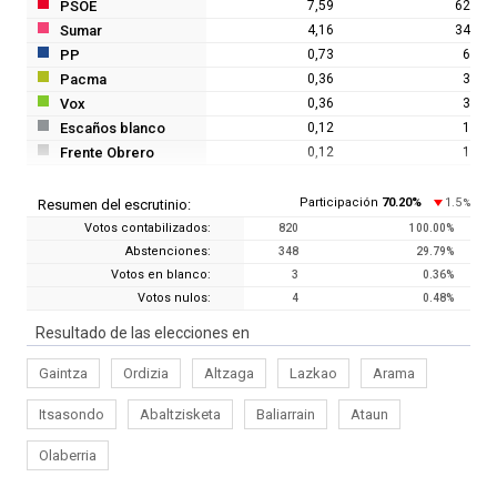
PSOE
7,59
62
Sumar
4,16
34
PP
0,73
6
Pacma
0,36
3
Vox
0,36
3
Escaños blanco
0,12
1
Frente Obrero
0,12
1
Participación
70.20
%
1.5
Resumen del escrutinio:
%
Votos contabilizados:
820
100.00
%
Abstenciones:
348
29.79
%
Votos en blanco:
3
0.36
%
Votos nulos:
4
0.48
%
Resultado de las elecciones en
Gaintza
Ordizia
Altzaga
Lazkao
Arama
Itsasondo
Abaltzisketa
Baliarrain
Ataun
Olaberria