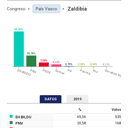
Zaldibia
Congreso
País Vasco
65,56%
20,58%
7,59%
4,16%
0,73%
0,36%
0,36%
0,12%
EH BILDU
PNV
PSOE
Sumar
PP
Pacma
Vox
Escaños blanc
DATOS
2019
%
Votos
EH BILDU
65,56
535
PNV
20,58
168