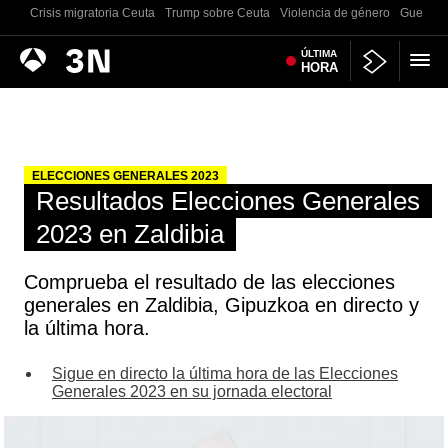
Crisis migratoria Ceuta
Trump sobre Ceuta
Violencia de género
Guerra U
Antena
ÚLTIMA
Noticias
HORA
3
ELECCIONES GENERALES 2023
Resultados Elecciones Generales
2023 en Zaldibia
Comprueba el resultado de las elecciones
generales en Zaldibia, Gipuzkoa en directo y
la última hora.
Sigue en directo la última hora de las Elecciones
Generales 2023 en su jornada electoral