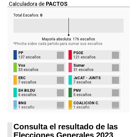
Calculadora de
PACTOS
Total Escaños:
0
Mayoría absoluta:
176
escaños
*Pincha sobre cada partido para sumar sus
escaños
PP
PSOE
137 escaños
121 escaños
Vox
Sumar
33 escaños
31 escaños
ERC
JxCAT - JUNTS
7 escaños
7 escaños
EH BILDU
PNV
6 escaños
5 escaños
BNG
COALICIÓN C.
1 escaño
1 escaño
UPN
1 escaño
Consulta el resultado de las
Elecciones Generales 2023