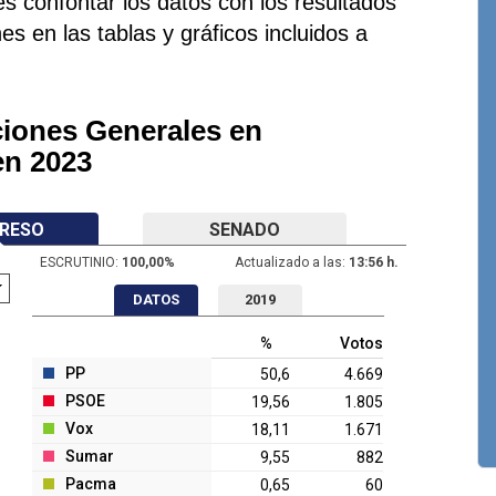
s confontar los datos con los resultados
es en las tablas y gráficos incluidos a
ciones Generales en
en 2023
RESO
SENADO
ESCRUTINIO:
100,00
%
Actualizado a las:
13:56 h.
DATOS
2019
%
Votos
PP
50,6
4.669
PSOE
19,56
1.805
Vox
18,11
1.671
Sumar
9,55
882
Pacma
0,65
60