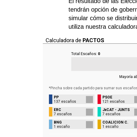
El resultado de las Elecc
tendrán opción de gobern
simular cómo se distribui
utiliza nuestra calculado
Calculadora de
PACTOS
Total Escaños:
0
Mayoría a
*Pincha sobre cada partido para sumar sus
escaño
PP
PSOE
137 escaños
121 escaños
ERC
JxCAT - JUNTS
7 escaños
7 escaños
BNG
COALICIÓN C.
1 escaño
1 escaño