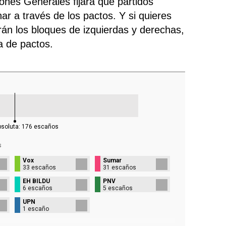
iones Generales fijará qué partidos
ar a través de los pactos. Y si quieres
rán los bloques de izquierdas y derechas,
ra de pactos.
bsoluta:
176
escaños
s
Vox
Sumar
33 escaños
31 escaños
EH BILDU
PNV
6 escaños
5 escaños
UPN
1 escaño