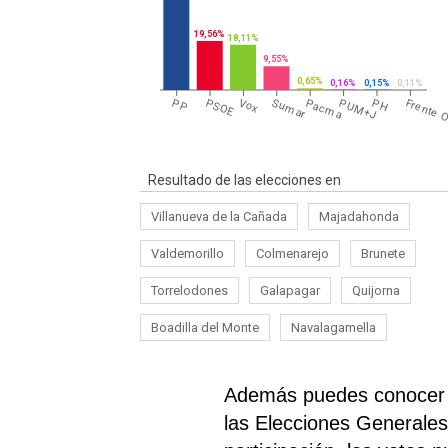
19,56%
18,11%
9,55%
0,65%
0,16%
0,15%
0,11%
PP
PSOE
Vox
Sumar
Pacma
PUM+J
PH
Frente 
Resultado de las elecciones en
Villanueva de la Cañada
Majadahonda
Valdemorillo
Colmenarejo
Brunete
Torrelodones
Galapagar
Quijorna
Boadilla del Monte
Navalagamella
Además puedes conocer e
las Elecciones Generales 