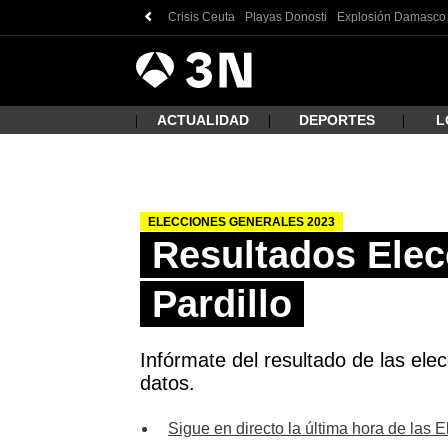
Crisis Ceuta
Playas Donosti
Explosión Damasco
Antena
Noticias
3
ACTUALIDAD
DEPORTES
L
ELECCIONES GENERALES 2023
¿Qué
Resultados Elec
Pardillo
Infórmate del resultado de las elec
datos.
Busc
Sigue en directo la última hora de las 