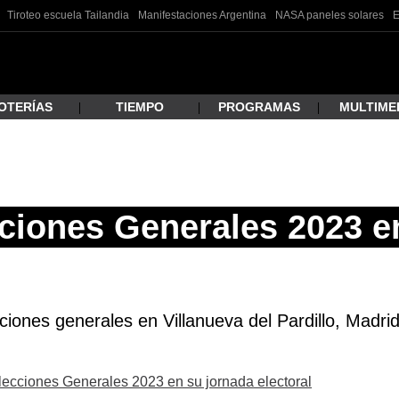
Tiroteo escuela Tailandia
Manifestaciones Argentina
NASA paneles solares
E
OTERÍAS
TIEMPO
PROGRAMAS
MULTIME
 estás buscando?
ciones Generales 2023 en
ciones generales en Villanueva del Pardillo, Madrid
ar
Elecciones Generales 2023 en su jornada electoral