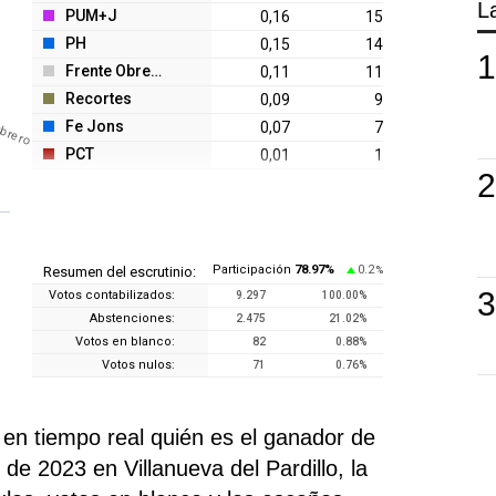
L
PUM+J
0,16
15
PH
0,15
14
Frente Obrero
0,11
11
Recortes
0,09
9
Obrero
Fe Jons
0,07
7
PCT
0,01
1
Participación
78.97
%
0.2
Resumen del escrutinio:
%
Votos contabilizados:
9.297
100.00
%
Abstenciones:
2.475
21.02
%
Votos en blanco:
82
0.88
%
Votos nulos:
71
0.76
%
n tiempo real quién es el ganador de
de 2023 en Villanueva del Pardillo, la