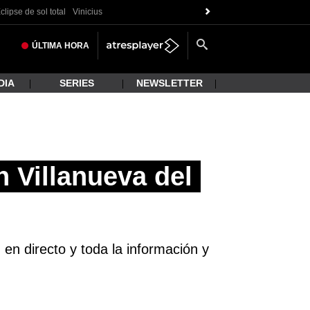
clipse de sol total
Vinicius
ÚLTIMA
HORA
DIA
SERIES
NEWSLETTER
 Villanueva del
 en directo y toda la información y