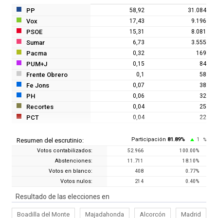
PP
58,92
31.084
Vox
17,43
9.196
PSOE
15,31
8.081
Sumar
6,73
3.555
Pacma
0,32
169
PUM+J
0,15
84
Frente Obrero
0,1
58
Fe Jons
0,07
38
PH
0,06
32
Recortes
0,04
25
PCT
0,04
22
Participación
81.89
%
1
Resumen del escrutinio:
%
Votos contabilizados:
52.966
100.00
%
Abstenciones:
11.711
18.10
%
Votos en blanco:
408
0.77
%
Votos nulos:
214
0.40
%
Resultado de las elecciones en
Boadilla del Monte
Majadahonda
Alcorcón
Madrid