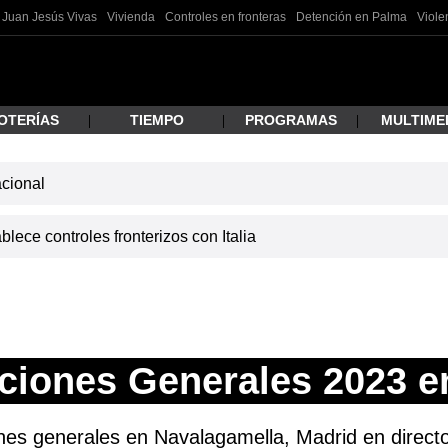
Juan Jesús Vivas
Vivienda
Controles en fronteras
Detención en Palma
Viole
OTERÍAS
TIEMPO
PROGRAMAS
MULTIME
acional
 estás buscando?
lece controles fronterizos con Italia
ciones Generales 2023 e
ar
nes generales en Navalagamella, Madrid en directo