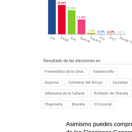
26,39%
21,66%
13,34%
1,14%
0,15%
0,07%
0,07%
PP
PSOE
Vox
Sumar
Pacma
PH
PCT
Frente 
Resultado de las elecciones en
Fresnedillas de la Oliva
Valdemorillo
Quijorna
Colmenar del Arroyo
Zarzalejo
Villanueva de la Cañada
Robledo de Chavela
Chapinería
Brunete
El Escorial
Asimismo puedes comprob