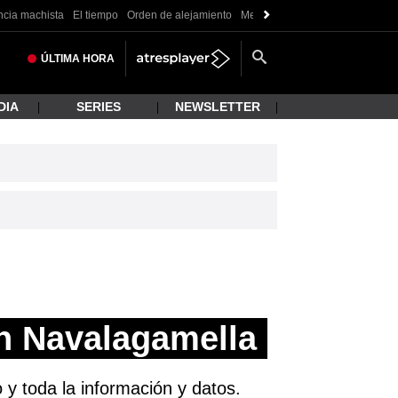
ncia machista
El tiempo
Orden de alejamiento
Messi
ÚLTIMA
HORA
DIA
SERIES
NEWSLETTER
n Navalagamella
 y toda la información y datos.