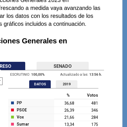
efrescando a medida vaya avanzando las
r los datos con los resultados de los
s gráficos incluidos a continuación.
ciones Generales en
RESO
SENADO
ESCRUTINIO:
100,00
%
Actualizado a las:
13:56 h.
DATOS
2019
%
Votos
PP
36,68
481
PSOE
26,39
346
Vox
21,66
284
Sumar
13,34
175