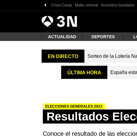
Crisis Ceuta
Mafia criminal
Incendios forestales
Antena
Noticias
3
ACTUALIDAD
DEPORTES
L
Sorteo de la Lotería N
EN DIRECTO
¿Qué
España estab
ÚLTIMA HORA
ELECCIONES GENERALES 2023
Resultados Elec
Busc
Conoce el resultado de las eleccio