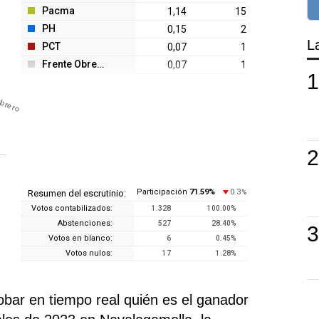
Pacma
1,14
15
PH
0,15
2
L
PCT
0,07
1
Frente Obrero
0,07
1
Obrero
Participación
71.59
%
0.3
Resumen del escrutinio:
%
Votos contabilizados:
1.328
100.00
%
Abstenciones:
527
28.40
%
Votos en blanco:
6
0.45
%
Votos nulos:
17
1.28
%
ar en tiempo real quién es el ganador