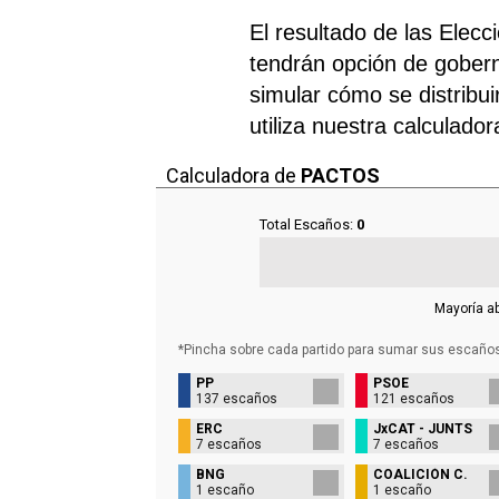
El resultado de las Elec
tendrán opción de gobern
simular cómo se distribui
utiliza nuestra calculado
Calculadora de
PACTOS
Total Escaños:
0
Mayoría a
*Pincha sobre cada partido para sumar sus
escaño
PP
PSOE
137 escaños
121 escaños
ERC
JxCAT - JUNTS
7 escaños
7 escaños
BNG
COALICIÓN C.
1 escaño
1 escaño