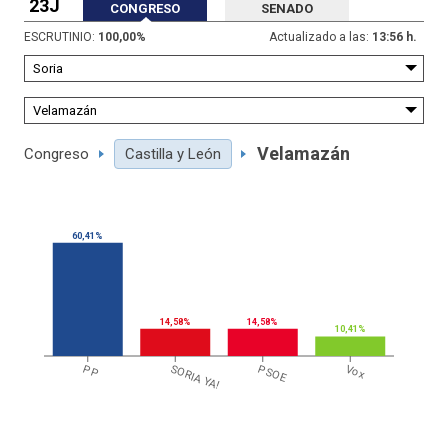
23J
CONGRESO
SENADO
ESCRUTINIO:
100,00
%
Actualizado a las:
13:56 h.
Velamazán
Congreso
Castilla y León
60,41%
14,58%
14,58%
10,41%
PP
SORIA YA!
PSOE
Vox