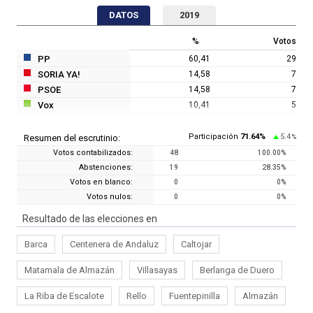
DATOS
2019
%
Votos
PP
60,41
29
SORIA YA!
14,58
7
PSOE
14,58
7
Vox
10,41
5
Participación
71.64
%
5.4
Resumen del escrutinio:
%
Votos contabilizados:
48
100.00
%
Abstenciones:
19
28.35
%
Votos en blanco:
0
0
%
Votos nulos:
0
0
%
Resultado de las elecciones en
Barca
Centenera de Andaluz
Caltojar
Matamala de Almazán
Villasayas
Berlanga de Duero
La Riba de Escalote
Rello
Fuentepinilla
Almazán