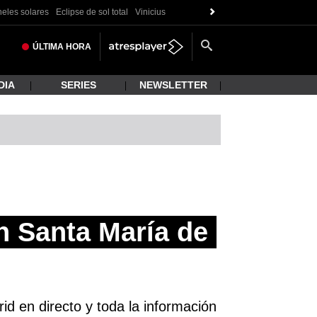
eles solares
Eclipse de sol total
Vinicius
ÚLTIMA
HORA
DIA
SERIES
NEWSLETTER
n Santa María de
d en directo y toda la información