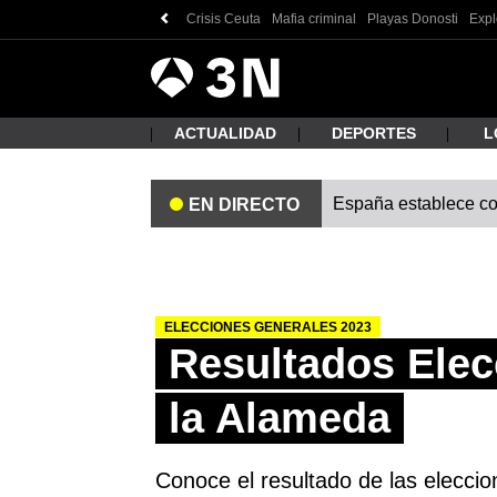
Crisis Ceuta
Mafia criminal
Playas Donosti
Exp
Antena
Noticias
3
ACTUALIDAD
DEPORTES
L
España establece cont
EN DIRECTO
¿Qué
ELECCIONES GENERALES 2023
Resultados Elec
la Alameda
Busc
Conoce el resultado de las elecci