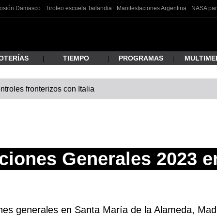
losión Damasco
Tiroteo escuela Tailandia
Manifestaciones Argentina
NASA pan
OTERÍAS
TIEMPO
PROGRAMAS
MULTIME
roles fronterizos con Italia
 estás buscando?
ciones Generales 2023 e
ar
ones generales en Santa María de la Alameda, Madri