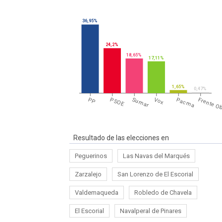
36,95%
24,2%
18,65%
17,11%
1,65%
0,47%
PP
PSOE
Sumar
Vox
Pacma
Frente O
Resultado de las elecciones en
Peguerinos
Las Navas del Marqués
Zarzalejo
San Lorenzo de El Escorial
Valdemaqueda
Robledo de Chavela
El Escorial
Navalperal de Pinares