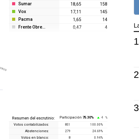
Sumar
18,65
158
Vox
17,11
145
Pacma
1,65
14
L
Frente Obrero
0,47
4
brero
Participación
75.30
%
4
Resumen del escrutinio:
%
Votos contabilizados:
851
100.00
%
Abstenciones:
279
24.69
%
Votos en blanco:
8
0.94
%