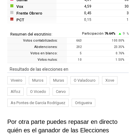
Vox
4,59
30
Frente Obrero
0,45
3
PCT
0,15
1
Participación
76.64
%
9
Resumen del escrutinio:
%
Votos contabilizados:
663
100.00
%
Abstenciones:
202
23.35
%
Votos en blanco:
5
0.76
%
Votos nulos:
10
1.50
%
Resultado de las elecciones en
Viveiro
Muros
Muras
O Valadouro
Xove
Alfoz
O Vicedo
Cervo
As Pontes de García Rodríguez
Ortigueira
Por otra parte puedes repasar en directo
quién es el ganador de las Elecciones