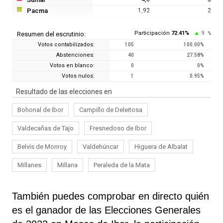
Pacma
1,92
2
Participación
72.41
%
9
Resumen del escrutinio:
%
Votos contabilizados:
105
100.00
%
Abstenciones:
40
27.58
%
Votos en blanco:
0
0
%
Votos nulos:
1
0.95
%
Resultado de las elecciones en
Bohonal de Ibor
Campillo de Deleitosa
Valdecañas de Tajo
Fresnedoso de Ibor
Belvís de Monroy
Valdehúncar
Higuera de Albalat
Millanes
Millana
Peraleda de la Mata
También puedes comprobar en directo quién
es el ganador de las Elecciones Generales