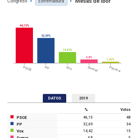
Mesas de Ibor
Congreso
Extremadura
46,15%
32,69%
14,42%
4,8%
1,92%
PSOE
PP
Vox
Sumar
Pacma
DATOS
2019
%
Votos
PSOE
46,15
48
PP
32,69
34
Vox
14,42
15
Sumar
4,8
5