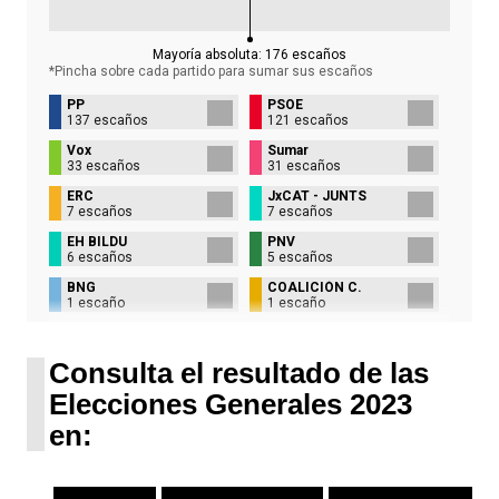
Mayoría absoluta:
176
escaños
*Pincha sobre cada partido para sumar sus
escaños
PP
PSOE
137 escaños
121 escaños
Vox
Sumar
33 escaños
31 escaños
ERC
JxCAT - JUNTS
7 escaños
7 escaños
EH BILDU
PNV
6 escaños
5 escaños
BNG
COALICIÓN C.
1 escaño
1 escaño
UPN
1 escaño
Consulta el resultado de las
Elecciones Generales 2023
en: