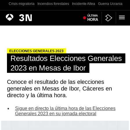
Crisis migratoria
Incendios forestales
Incidente Altea
Guerra Ucrania
Co
Antena
ÚLTIMA
Noticias
HORA
3
ELECCIONES GENERALES 2023
Resultados Elecciones Generales
2023 en Mesas de Ibor
Conoce el resultado de las elecciones
generales en Mesas de Ibor, Cáceres en
directo y la última hora.
Sigue en directo la última hora de las Elecciones
Generales 2023 en su jornada electoral