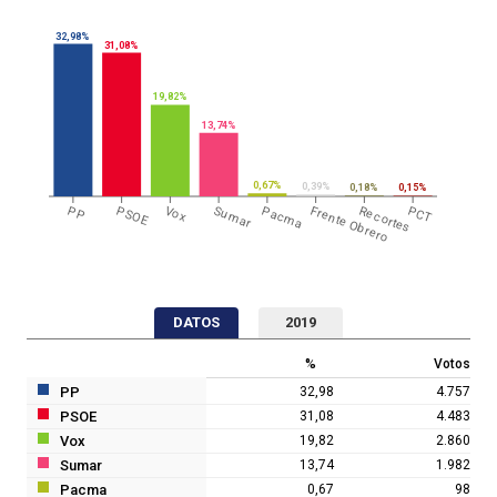
32,98%
31,08%
19,82%
13,74%
0,67%
0,39%
0,18%
0,15%
PP
PSOE
Vox
Sumar
Pacma
Frente Obrero
Recortes
PCT
DATOS
2019
%
Votos
PP
32,98
4.757
PSOE
31,08
4.483
Vox
19,82
2.860
Sumar
13,74
1.982
Pacma
0,67
98