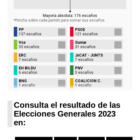
Mayoría absoluta:
176
escaños
*Pincha sobre cada partido para sumar sus
escaños
PP
PSOE
137 escaños
121 escaños
Vox
Sumar
33 escaños
31 escaños
ERC
JxCAT - JUNTS
7 escaños
7 escaños
EH BILDU
PNV
6 escaños
5 escaños
BNG
COALICIÓN C.
1 escaño
1 escaño
UPN
1 escaño
Consulta el resultado de las
Elecciones Generales 2023
en: