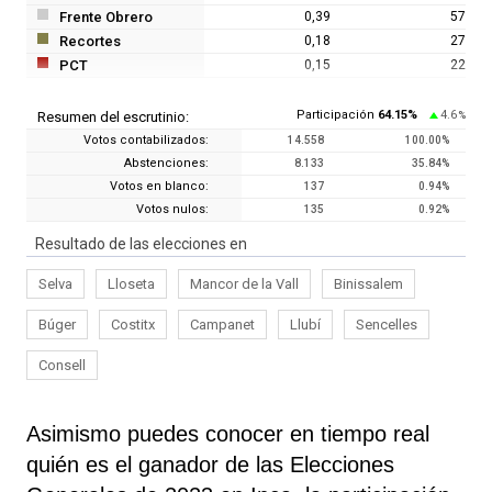
Frente Obrero
0,39
57
Recortes
0,18
27
PCT
0,15
22
Participación
64.15
%
4.6
Resumen del escrutinio:
%
Votos contabilizados:
14.558
100.00
%
Abstenciones:
8.133
35.84
%
Votos en blanco:
137
0.94
%
Votos nulos:
135
0.92
%
Resultado de las elecciones en
Selva
Lloseta
Mancor de la Vall
Binissalem
Búger
Costitx
Campanet
Llubí
Sencelles
Consell
Asimismo puedes conocer en tiempo real
quién es el ganador de las Elecciones