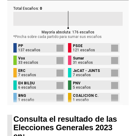
Total Escaños:
0
Mayoría absoluta:
176
escaños
*Pincha sobre cada partido para sumar sus
escaños
PP
PSOE
137 escaños
121 escaños
Vox
Sumar
33 escaños
31 escaños
ERC
JxCAT - JUNTS
7 escaños
7 escaños
EH BILDU
PNV
6 escaños
5 escaños
BNG
COALICIÓN C.
1 escaño
1 escaño
UPN
1 escaño
Consulta el resultado de las
Elecciones Generales 2023
en: