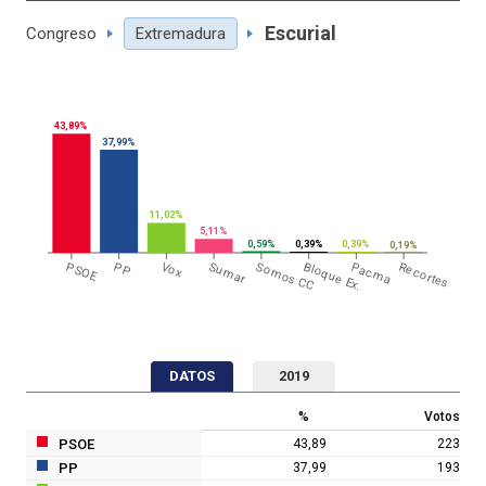
Escurial
Congreso
Extremadura
43,89%
37,99%
11,02%
5,11%
0,59%
0,39%
0,39%
0,19%
PSOE
PP
Vox
Sumar
Somos CC
Bloque Ex.
Pacma
Recortes
DATOS
2019
%
Votos
PSOE
43,89
223
PP
37,99
193