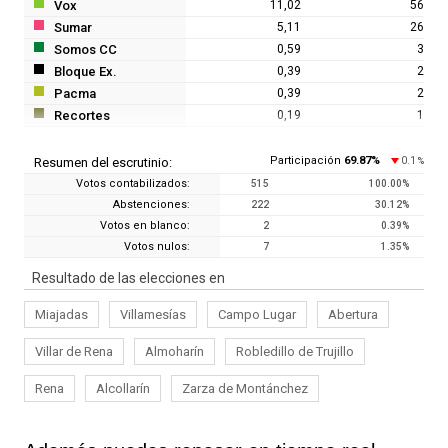
Vox
11,02
56
Sumar
5,11
26
Somos CC
0,59
3
Bloque Ex.
0,39
2
Pacma
0,39
2
Recortes
0,19
1
Participación
69.87
%
0.1
Resumen del escrutinio:
%
Votos contabilizados:
515
100.00
%
Abstenciones:
222
30.12
%
Votos en blanco:
2
0.39
%
Votos nulos:
7
1.35
%
Resultado de las elecciones en
Miajadas
Villamesías
Campo Lugar
Abertura
Villar de Rena
Almoharín
Robledillo de Trujillo
Rena
Alcollarín
Zarza de Montánchez