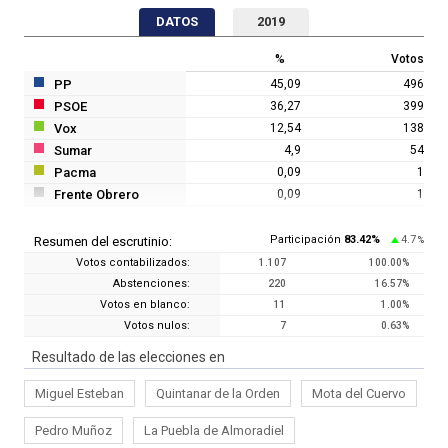
DATOS
2019
%
Votos
PP
45,09
496
PSOE
36,27
399
Vox
12,54
138
Sumar
4,9
54
Pacma
0,09
1
Frente Obrero
0,09
1
Participación
83.42
%
4.7
Resumen del escrutinio:
%
Votos contabilizados:
1.107
100.00
%
Abstenciones:
220
16.57
%
Votos en blanco:
11
1.00
%
Votos nulos:
7
0.63
%
Resultado de las elecciones en
Miguel Esteban
Quintanar de la Orden
Mota del Cuervo
Pedro Muñoz
La Puebla de Almoradiel