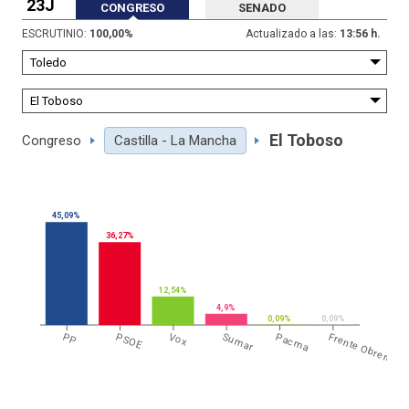
23J
CONGRESO
SENADO
ESCRUTINIO:
100,00
%
Actualizado a las:
13:56 h.
El Toboso
Congreso
Castilla - La Mancha
45,09%
36,27%
12,54%
4,9%
0,09%
0,09%
PP
PSOE
Vox
Sumar
Pacma
Frente Obrero