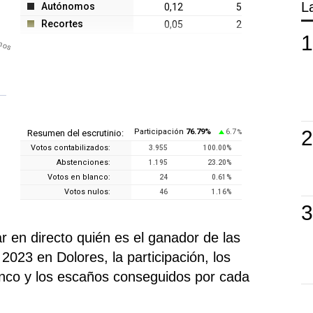
L
Autónomos
0,12
5
Recortes
0,05
2
mos
Participación
76.79
%
6.7
Resumen del escrutinio:
%
Votos contabilizados:
3.955
100.00
%
Abstenciones:
1.195
23.20
%
Votos en blanco:
24
0.61
%
Votos nulos:
46
1.16
%
en directo quién es el ganador de las
023 en Dolores, la participación, los
anco y los escaños conseguidos por cada