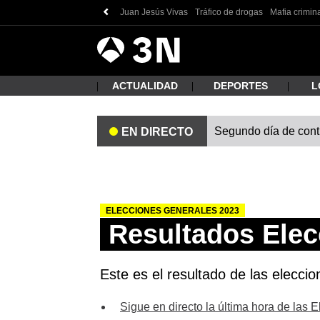
Juan Jesús Vivas
Tráfico de drogas
Mafia crimin
Antena
Noticias
3
ACTUALIDAD
DEPORTES
L
Segundo día de contro
EN DIRECTO
¿Qué
ELECCIONES GENERALES 2023
Resultados Elec
Este es el resultado de las eleccio
Busc
Sigue en directo la última hora de las 