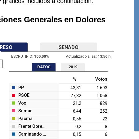
y gráficos incluidos a continuación.
ciones Generales en Dolores
RESO
SENADO
ESCRUTINIO:
100,00
%
Actualizado a las:
13:56 h.
DATOS
2019
%
Votos
PP
43,31
1.693
PSOE
27,32
1.068
Vox
21,2
829
Sumar
6,44
252
Pacma
0,56
22
Frente Obrero
0,2
8
Caminando J.
0,15
6