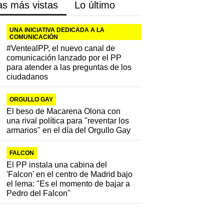
as más vistas
Lo último
UNA INICIATIVA DEDICADA A LA
COMUNICACIÓN
#VentealPP, el nuevo canal de
comunicación lanzado por el PP
para atender a las preguntas de los
ciudadanos
ORGULLO GAY
El beso de Macarena Olona con
una rival política para "reventar los
armarios" en el día del Orgullo Gay
FALCON
El PP instala una cabina del
'Falcon' en el centro de Madrid bajo
el lema: "Es el momento de bajar a
Pedro del Falcon"