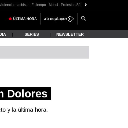
Violencia machista
El tiempo
Messi
Protestas Sóller
Crisis Ceuta
ÚLTIMA
HORA
DIA
SERIES
NEWSLETTER
n Dolores
to y la última hora.