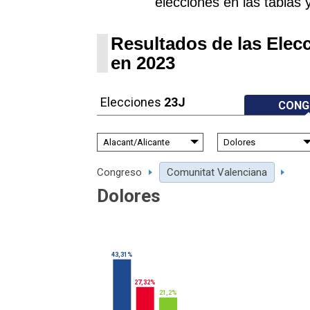
elecciones en las tablas 
Resultados de las Elec
en 2023
Elecciones
23J
CONG
Congreso
Comunitat Valenciana
Dolores
43,31%
27,32%
21,2%