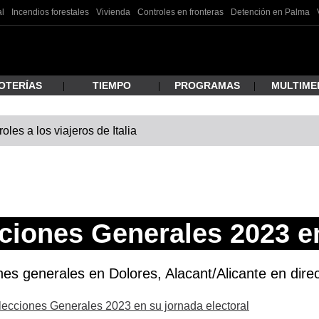
al
Incendios forestales
Vivienda
Controles en fronteras
Detención en Palma
OTERÍAS
TIEMPO
PROGRAMAS
MULTIME
les a los viajeros de Italia
 estás buscando?
ciones Generales 2023 e
nes generales en Dolores, Alacant/Alicante en direc
ar
Elecciones Generales 2023 en su jornada electoral