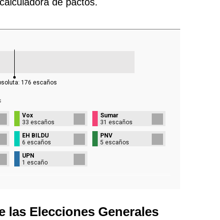
 calculadora de pactos.
bsoluta:
176
escaños
s
Vox
Sumar
33 escaños
31 escaños
EH BILDU
PNV
6 escaños
5 escaños
UPN
1 escaño
e las Elecciones Generales