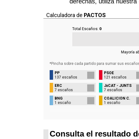
derechas, utiliza nuestra
Calculadora de
PACTOS
Total Escaños:
0
Mayoría a
*Pincha sobre cada partido para sumar sus
escaño
PP
PSOE
137 escaños
121 escaños
ERC
JxCAT - JUNTS
7 escaños
7 escaños
BNG
COALICIÓN C.
1 escaño
1 escaño
Consulta el resultado d