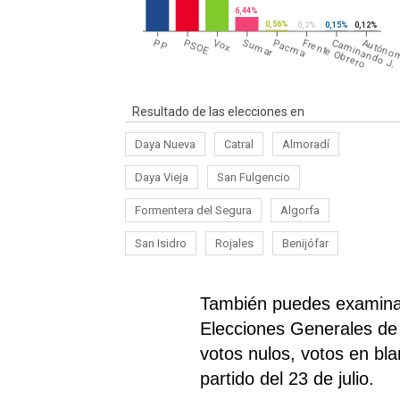
6,44%
0,56%
0,2%
0,15%
0,12%
Autóno
PP
PSOE
Vox
Sumar
Pacma
Frente Obrero
Caminando J.
Resultado de las elecciones en
Daya Nueva
Catral
Almoradí
Daya Vieja
San Fulgencio
Formentera del Segura
Algorfa
San Isidro
Rojales
Benijófar
También puedes examinar 
Elecciones Generales de 2
votos nulos, votos en bl
partido del 23 de julio.