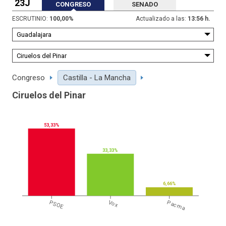
23J
CONGRESO
SENADO
ESCRUTINIO:
100,00
%
Actualizado a las:
13:56 h.
Congreso
Castilla - La Mancha
Ciruelos del Pinar
53,33%
33,33%
6,66%
PSOE
Vox
Pacma