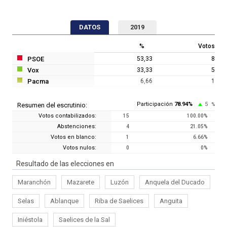
DATOS
2019
%
Votos
PSOE
53,33
8
Vox
33,33
5
Pacma
6,66
1
Participación
78.94
%
5
Resumen del escrutinio:
%
Votos contabilizados:
15
100.00
%
Abstenciones:
4
21.05
%
Votos en blanco:
1
6.66
%
Votos nulos:
0
0
%
Resultado de las elecciones en
Maranchón
Mazarete
Luzón
Anquela del Ducado
Selas
Ablanque
Riba de Saelices
Anguita
Iniéstola
Saelices de la Sal