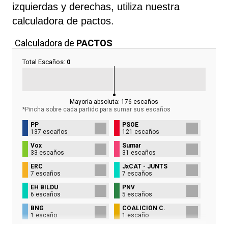
izquierdas y derechas, utiliza nuestra
calculadora de pactos.
Calculadora de
PACTOS
Total Escaños:
0
Mayoría absoluta:
176
escaños
*Pincha sobre cada partido para sumar sus
escaños
PP
PSOE
137 escaños
121 escaños
Vox
Sumar
33 escaños
31 escaños
ERC
JxCAT - JUNTS
7 escaños
7 escaños
EH BILDU
PNV
6 escaños
5 escaños
BNG
COALICIÓN C.
1 escaño
1 escaño