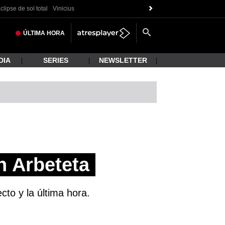
clipse de sol total
Vinicius
ÚLTIMA
HORA
DIA
SERIES
NEWSLETTER
n Arbeteta
to y la última hora.