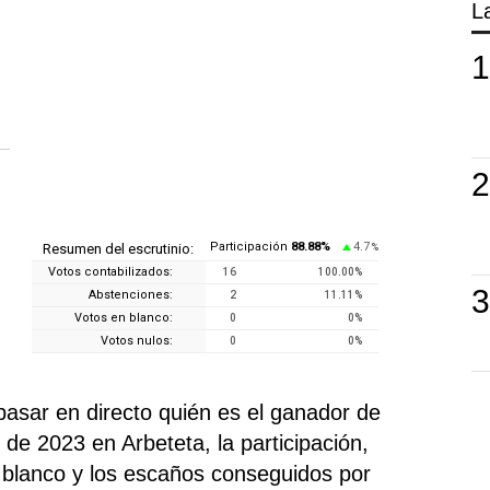
L
Participación
88.88
%
4.7
Resumen del escrutinio:
%
Votos contabilizados:
16
100.00
%
Abstenciones:
2
11.11
%
Votos en blanco:
0
0
%
Votos nulos:
0
0
%
pasar en directo quién es el ganador de
de 2023 en Arbeteta, la participación,
n blanco y los escaños conseguidos por