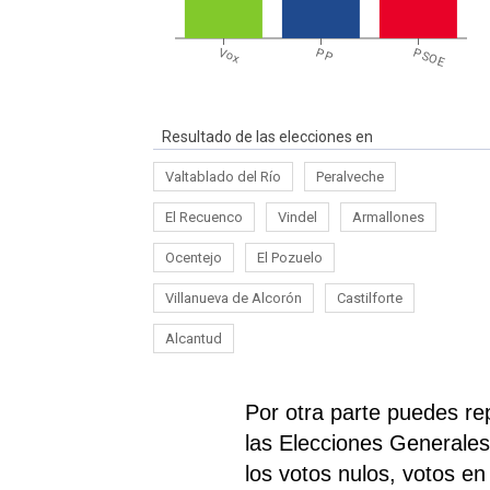
Vox
PP
PSOE
Resultado de las elecciones en
Valtablado del Río
Peralveche
El Recuenco
Vindel
Armallones
Ocentejo
El Pozuelo
Villanueva de Alcorón
Castilforte
Alcantud
Por otra parte puedes re
las Elecciones Generales 
los votos nulos, votos e