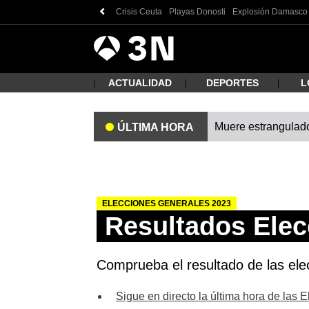
Crisis Ceuta
Playas Donosti
Explosión Damasco
Antena
Noticias
3
ACTUALIDAD
DEPORTES
L
Muere estrangulado
ÚLTIMA HORA
¿Qué
ELECCIONES GENERALES 2023
Resultados Elec
Comprueba el resultado de las elec
Busc
Sigue en directo la última hora de las 