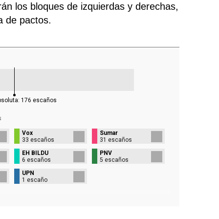
rán los bloques de izquierdas y derechas,
ra de pactos.
bsoluta:
176
escaños
s
Vox
Sumar
33 escaños
31 escaños
EH BILDU
PNV
6 escaños
5 escaños
UPN
1 escaño