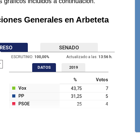
s gráficos incluidos a continuación.
ciones Generales en Arbeteta
RESO
SENADO
ESCRUTINIO:
100,00
%
Actualizado a las:
13:56 h.
DATOS
2019
%
Votos
Vox
43,75
7
PP
31,25
5
PSOE
25
4