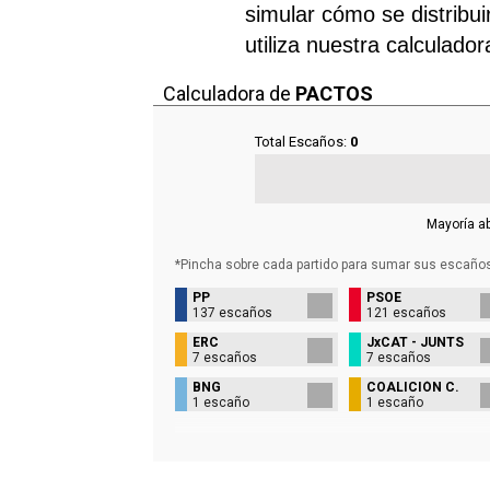
simular cómo se distribui
utiliza nuestra calculado
Calculadora de
PACTOS
Total Escaños:
0
Mayoría a
*Pincha sobre cada partido para sumar sus
escaño
PP
PSOE
137 escaños
121 escaños
ERC
JxCAT - JUNTS
7 escaños
7 escaños
BNG
COALICIÓN C.
1 escaño
1 escaño