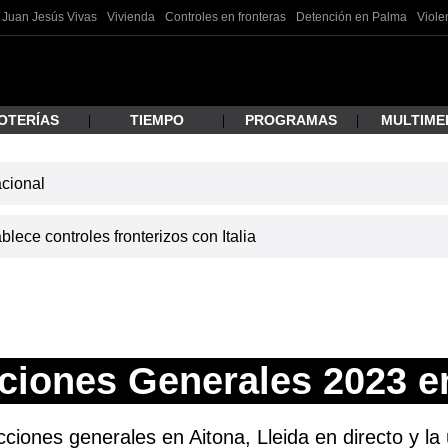
Juan Jesús Vivas
Vivienda
Controles en fronteras
Detención en Palma
Viole
OTERÍAS
TIEMPO
PROGRAMAS
MULTIME
acional
 estás buscando?
lece controles fronterizos con Italia
ciones Generales 2023 e
ar
ciones generales en Aitona, Lleida en directo y la 