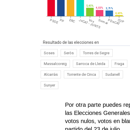
5,45%
4,03%
3,71%
0,65%
PSOE
PP
ERC
JxCAT - JUNTS
Vox
Sumar
PDeCAT
CUP
Resultado de las elecciones en
Soses
Seròs
Torres de Segre
Massalcoreig
Sarroca de Lleida
Fraga
Alcarràs
Torrente de Cinca
Sudanell
Sunyer
Por otra parte puedes re
las Elecciones Generales 
votos nulos, votos en bl
partido del 23 de julio.