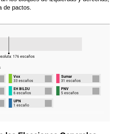
ra de pactos.
bsoluta:
176
escaños
s
Vox
Sumar
33 escaños
31 escaños
EH BILDU
PNV
6 escaños
5 escaños
UPN
1 escaño