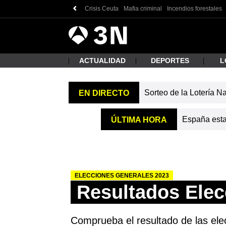
Crisis Ceuta
Mafia criminal
Incendios forestales
Antena
Noticias
3
ACTUALIDAD
DEPORTES
L
Sorteo de la Lotería N
EN DIRECTO
¿Qué
España estab
ÚLTIMA HORA
ELECCIONES GENERALES 2023
Resultados Elec
Busc
Comprueba el resultado de las elec