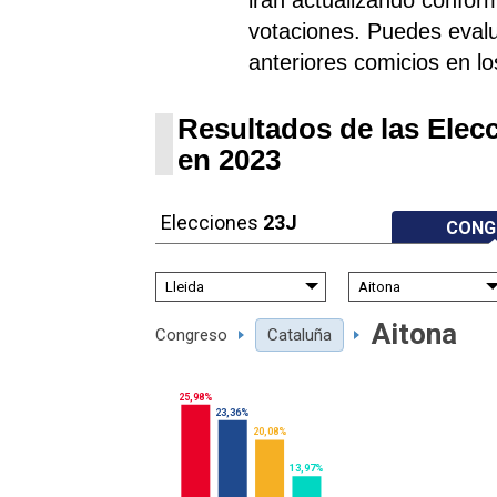
votaciones. Puedes evalu
anteriores comicios en lo
Resultados de las Elec
en 2023
Elecciones
23J
CONG
Aitona
Congreso
Cataluña
25,98%
23,36%
20,08%
13,97%