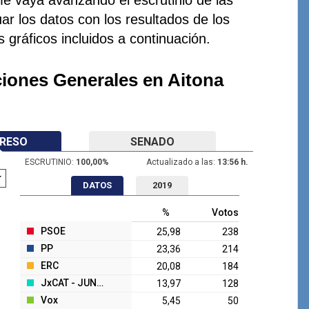
ar los datos con los resultados de los
s gráficos incluidos a continuación.
ciones Generales en Aitona
RESO
SENADO
ESCRUTINIO:
100,00
%
Actualizado a las:
13:56 h.
DATOS
2019
%
Votos
PSOE
25,98
238
PP
23,36
214
ERC
20,08
184
JxCAT - JUNTS
13,97
128
Vox
5,45
50