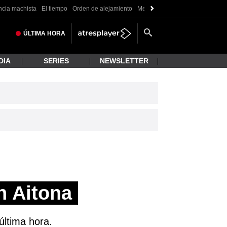
ncia machista
El tiempo
Orden de alejamiento
Messi
ÚLTIMA
HORA
DIA
SERIES
NEWSLETTER
n Aitona
última hora.