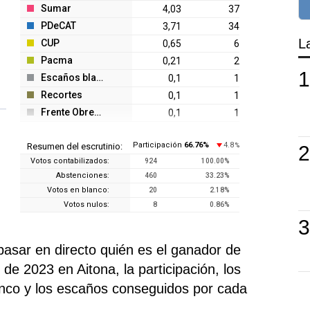
Sumar
4,03
37
PDeCAT
3,71
34
L
CUP
0,65
6
Pacma
0,21
2
Escaños blanco
0,1
1
Recortes
0,1
1
Frente Obrero
0,1
1
Participación
66.76
%
4.8
Resumen del escrutinio:
%
Votos contabilizados:
924
100.00
%
Abstenciones:
460
33.23
%
Votos en blanco:
20
2.18
%
Votos nulos:
8
0.86
%
pasar en directo quién es el ganador de
de 2023 en Aitona, la participación, los
anco y los escaños conseguidos por cada