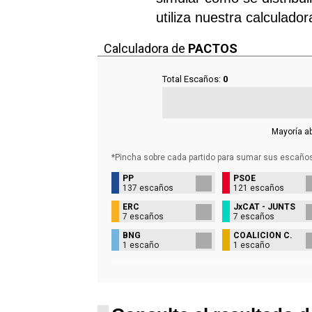
utiliza nuestra calculado
Calculadora de
PACTOS
Total Escaños:
0
Mayoría a
*Pincha sobre cada partido para sumar sus
escaño
PP
PSOE
137 escaños
121 escaños
ERC
JxCAT - JUNTS
7 escaños
7 escaños
BNG
COALICIÓN C.
1 escaño
1 escaño