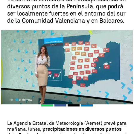
diversos puntos de la Península, que podrá
ser localmente fuertes en el entorno del sur
de la Comunidad Valenciana y en Baleares.
Llega el lunes con lluvias localmente fuertes al sur de la
Comunidad Valenciana y bajan las mínimas |
Antena 3 Noticias
Madrid
Antena 3 Noticias
Publicado:
20 de octubre de 2019, 18:33
Whatsapp
Facebook
X
Linkedin
La Agencia Estatal de Meteorología (Aemet) prevé para
mañana, lunes,
precipitaciones en diversos puntos