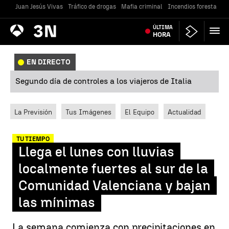
Juan Jesús Vivas
Tráfico de drogas
Mafia criminal
Incendios forestales
Antena
ÚLTIMA
Noticias
3
HORA
EN DIRECTO
Segundo día de controles a los viajeros de Italia
La Previsión
Tus Imágenes
El Equipo
Actualidad
TU TIEMPO
Llega el lunes con lluvias
localmente fuertes al sur de la
Comunidad Valenciana y bajan
las mínimas
La semana comienza con precipitaciones en