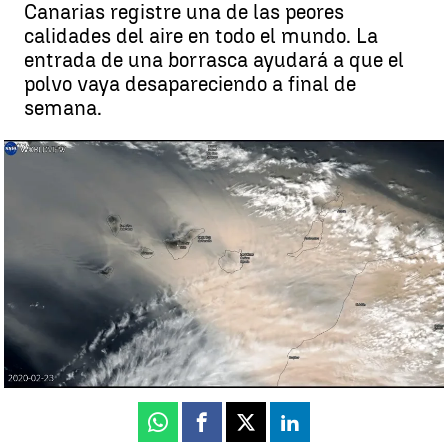
Canarias registre una de las peores
calidades del aire en todo el mundo. La
entrada de una borrasca ayudará a que el
polvo vaya desapareciendo a final de
semana.
Canarias registra uno de los peores niveles de contaminación del
aire por la calima |
La calima marca en Canarias un récord mundial
de contaminación, así captó la NASA la entrada del polvo en
suspensión
Antena 3 Noticias
Actualizado:
16 de febrero de 2021, 15:43
Publicado:
16 de febrero de 2021, 15:15
Whatsapp
Facebook
X
Linkedin