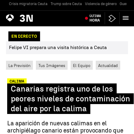
Crisis migratoria Ceuta
Trump sobre Ceuta
Violencia de género
Guerra U
Antena
ÚLTIMA
Noticias
3
HORA
EN DIRECTO
Felipe VI prepara una visita histórica a Ceuta
La Previsión
Tus Imágenes
El Equipo
Actualidad
CALIMA
Canarias registra uno de los
peores niveles de contaminación
del aire por la calima
La aparición de nuevas calimas en el
archipiélago canario están provocando que