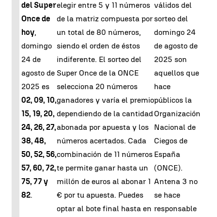
del Super
elegir entre 5 y 11 números
válidos del
Once de
de la matriz compuesta por
sorteo del
hoy
,
un total de 80 números,
domingo 24
domingo
siendo el orden de éstos
de agosto de
24 de
indiferente. El sorteo del
2025 son
agosto de
Super Once de la ONCE
aquellos que
2025 es
selecciona 20 números
hace
02,
09,
10,
ganadores y varía el premio
públicos la
15,
19,
20,
dependiendo de la cantidad
Organización
24,
26,
27,
abonada por apuesta y los
Nacional de
38,
48,
números acertados. Cada
Ciegos de
50,
52,
56,
combinación de 11 números
España
57,
60,
72,
te permite ganar hasta un
(ONCE).
75,
77 y
millón de euros al abonar 1
Antena 3 no
82
.
€ por tu apuesta. Puedes
se hace
optar al bote final hasta en
responsable