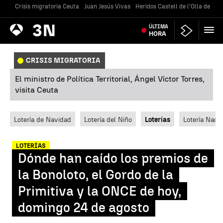
Crisis migratoria Ceuta
Juan Jesús Vivas
Heridos Castell de l'Olla de Alt
Antena
ÚLTIMA
Noticias
3
HORA
CRISIS MIGRATORIA
El ministro de Política Territorial, Ángel Víctor Torres,
visita Ceuta
Lotería de Navidad
Lotería del Niño
Loterías
Lotería Nacio
LOTERÍAS
Dónde han caído los premios de
la Bonoloto, el Gordo de la
Primitiva y la ONCE de hoy,
domingo 24 de agosto