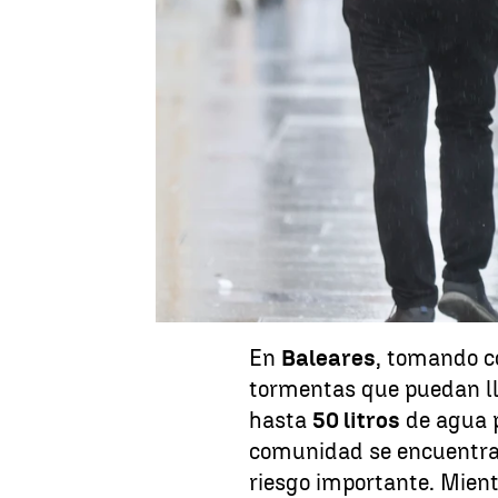
Natalia López
Publicado:
20 de agosto de 2025, 15:40
La
Agencia Estatal de 
miércoles
varias alerta
de Francia que hace se 
inestabilidad atmosféric
y lluvias torrenciales
en
norte peninsular, ademá
temperaturas.
En
Baleares
, tomando c
tormentas que puedan ll
hasta
50 litros
de agua p
comunidad se encuentr
riesgo importante. Mient