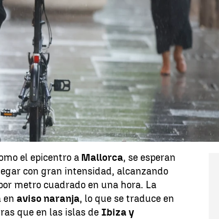
Whatsapp
Facebook
X
Linkedin
Meteorología
(
AEMET
) ha activado este
s
por la presencia de una
DANA
en el sur
produzca un incremento de la
a. Esto va a provocar
fuertes tormentas
 varios puntos del mediterráneo y del
s de un descenso generalizado de las
omo el epicentro a
Mallorca
, se esperan
egar con gran intensidad, alcanzando
or metro cuadrado en una hora. La
a en
aviso naranja
, lo que se traduce en
ras que en las islas de
Ibiza y