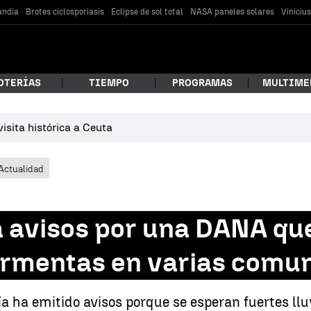
andia
Brotes ciclosporiasis
Eclipse de sol total
NASA paneles solares
Viniciu
OTERÍAS
TIEMPO
PROGRAMAS
MULTIME
isita histórica a Ceuta
 estás buscando?
Actualidad
 avisos por una DANA que 
tormentas en varias comu
car
a ha emitido avisos porque se esperan fuertes ll