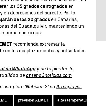
erar los
35 grados centígrados
en
y en depresiones del sureste. Por la
ajarán de los 20 grados
en Canarias,
onas del Guadalquivir, manteniendo un
 en horas nocturnas.
EMET
recomienda extremar la
te en los desplazamientos y actividades
al de WhatsApp
y no te pierdas la
ctualidad de
antena3noticias.com
o completo 'Noticias 2' en
Atresplayer.
EMET
previsión AEMET
altas temperaturas