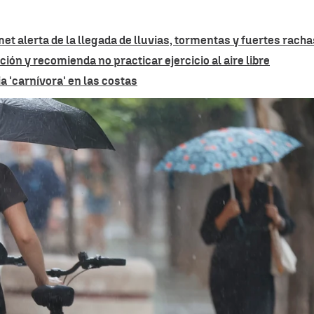
met alerta de la llegada de lluvias, tormentas y fuertes racha
ión y recomienda no practicar ejercicio al aire libre
a 'carnívora' en las costas
La AEMET activa avisos por una DANA que trae lluvias t