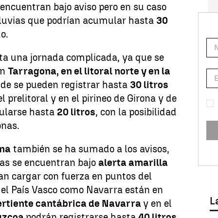
encuentran bajo aviso pero en su caso
 lluvias que podrían acumular hasta
30
o.
a una jornada complicada, ya que se
en
Tarragona, en el litoral norte y en la
nde se pueden registrar hasta
30 litros
 prelitoral y en el pirineo de Girona y de
ularse hasta
20 litros
, con la posibilidad
onas.
ana
también se ha sumado a los avisos,
ias se encuentran bajo
alerta amarilla
an cargar con fuerza en puntos del
to el País Vasco como Navarra están en
L
ertiente cantábrica de Navarra
y en el
úzcoa
podrán registrarse hasta
40 litros