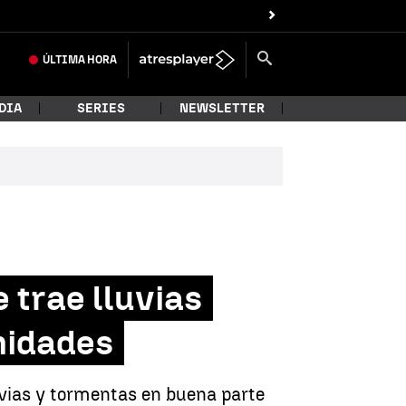
s
ÚLTIMA
HORA
DIA
SERIES
NEWSLETTER
trae lluvias
nidades
uvias y tormentas en buena parte