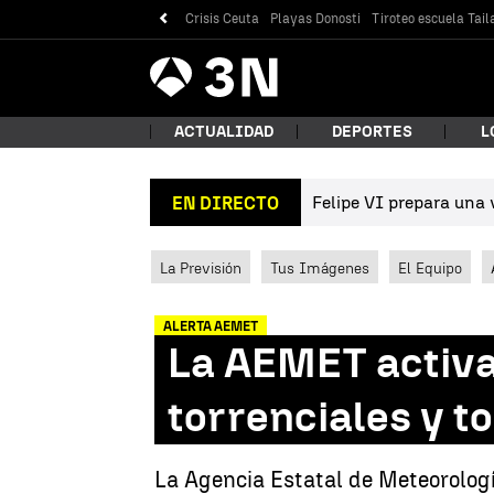
Crisis Ceuta
Playas Donosti
Tiroteo escuela Tail
Antena
Noticias
3
ACTUALIDAD
DEPORTES
L
Felipe VI prepara una v
EN DIRECTO
¿Qué
La Previsión
Tus Imágenes
El Equipo
ALERTA AEMET
La AEMET activa
torrenciales y 
Bus
La Agencia Estatal de Meteorologí