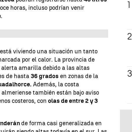
ce horas, incluso podrían venir
.
está viviendo una situación un tanto
arcada por el calor. La provincia de
alerta amarilla debido a las altas
es de hasta
36 grados
en zonas de la
Guadalhorce.
Además, la costa
 almeriense también están bajo aviso
enos costeros, con
olas de entre 2 y 3
enderán
de forma casi generalizada en
uirán siendo altas todavía en el sur. Las