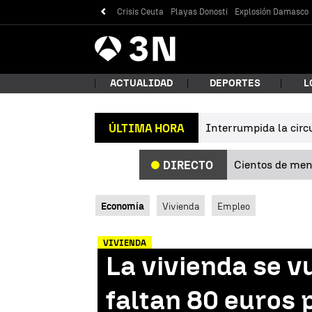
Crisis Ceuta
Playas Donosti
Explosión Damasco
Antena
Noticias
3
ACTUALIDAD
DEPORTES
L
Interrumpida la circu
ÚLTIMA HORA
¿Qué
Cientos de meno
DIRECTO
Economía
Vivienda
Empleo
VIVIENDA
La vivienda se v
Bus
faltan 80 euros p