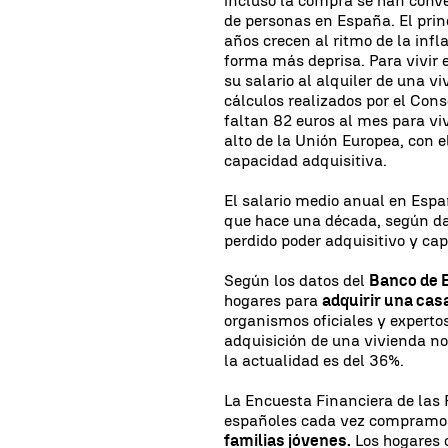
incluso la compra se han conv
de personas en España. El prin
años crecen al ritmo de la inf
forma más deprisa. Para vivir e
su salario al alquiler de una vi
cálculos realizados por el Cons
faltan 82 euros al mes para v
alto de la Unión Europea, con e
capacidad adquisitiva.
El salario medio anual en Espa
que hace una década, según dat
perdido poder adquisitivo y ca
Según los datos del
Banco de 
hogares para
adquirir una cas
organismos oficiales y experto
adquisición de una vivienda no
la actualidad es del 36%.
La Encuesta Financiera de las 
españoles cada vez compramos
familias jóvenes.
Los hogares 