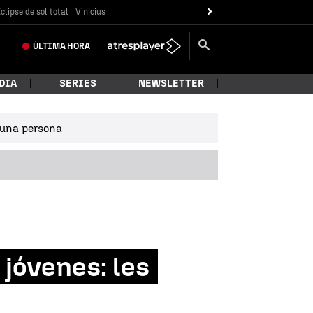
clipse de sol total
Vinicius
ÚLTIMA
HORA
DIA
SERIES
NEWSLETTER
e una persona
 jóvenes: les