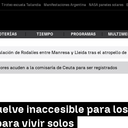
Tiroteo escuela Tailandia
Manifestaciones Argentina
NASA paneles solares
E
OTERÍAS
TIEMPO
PROGRAMAS
MULTIME
lación de Rodalíes entre Manresa y Lleida tras el atropello d
 estás buscando?
res acuden a la comisaría de Ceuta para ser registrados
uelve inaccesible para los
car
ara vivir solos