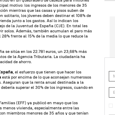
ertido en un quebradero de cabeza para millones
cipal motivo: los ingresos de los menores de 35
lación mientras que las casas y pisos suben de
n solitario, los jóvenes deben destinar el 108% de
vienda junto a los gastos. Así lo indican los
ejo de la Juventud de España (CJE). En total les
ivir solos. Además, también acumulan el paro más
l 28% frente al 15% de la media lo que reduce la
ña se sitúa en los 22.781 euros, un 23,68% más
os de la Agencia Tributaria. La ciudadanía ha
pacidad de ahorro.
España
, el esfuerzo que tienen que hacer los
a
está por encima de lo que aconsejan numerosos
s. Aseguran que la renta anual destinada a la
 debería superar el 30% de los ingresos, cuando en
Familias (EFF) ya publicó en mayo que los
 menos vivienda, especialmente entre las
con miembros menores de 35 años y que tenían