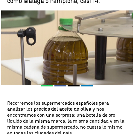
como Málaga o Pamplona, casi 14.
El litro de aceite, hasta 5 euros más caro según donde vivas |
Antena 3 Noticias
Andrea Fernández
Publicado:
26 de julio de 2024, 19:37
Whatsapp
Facebook
X
Linkedin
Recorremos los supermercados españoles para
analizar los
precios del aceite de oliva
y nos
encontramos con una sorpresa: una botella de oro
líquido de la misma marca, la misma cantidad y en la
misma cadena de supermercado, no cuesta lo mismo
en todas las ciudades del país.