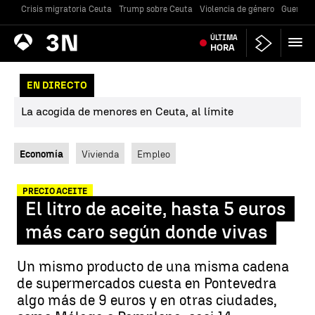
Crisis migratoria Ceuta
Trump sobre Ceuta
Violencia de género
Guerra U
Antena
ÚLTIMA
Noticias
3
HORA
EN DIRECTO
La acogida de menores en Ceuta, al límite
Economía
Vivienda
Empleo
PRECIO ACEITE
El litro de aceite, hasta 5 euros
más caro según donde vivas
Un mismo producto de una misma cadena
de supermercados cuesta en Pontevedra
algo más de 9 euros y en otras ciudades,