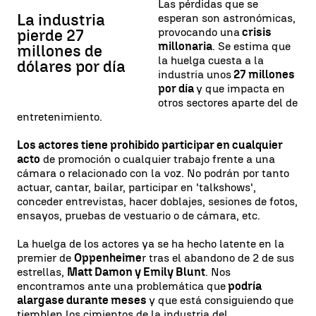
Las pérdidas que se
La industria
esperan son astronómicas,
provocando una
crisis
pierde 27
millonaria
. Se estima que
millones de
la huelga cuesta a la
dólares por día
industria unos
27 millones
por día
y que impacta en
otros sectores aparte del de
entretenimiento.
Los actores tiene prohibido participar en cualquier
acto
de promoción o cualquier trabajo frente a una
cámara o relacionado con la voz. No podrán por tanto
actuar, cantar, bailar, participar en 'talkshows',
conceder entrevistas, hacer doblajes, sesiones de fotos,
ensayos, pruebas de vestuario o de cámara, etc.
La huelga de los actores ya se ha hecho latente en la
premier de
Oppenheime
r tras el abandono de 2 de sus
estrellas,
Matt Damon y Emily Blunt
. Nos
encontramos ante una problemática que
podría
alargase durante meses
y que está consiguiendo que
tiemblen los cimientos de la industria del