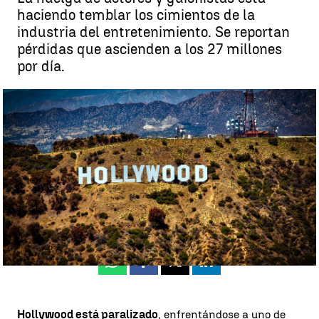
haciendo temblar los cimientos de la
industria del entretenimiento. Se reportan
pérdidas que ascienden a los 27 millones
por día.
Holllywood |
Pixabay
Irene Delgado
Publicado:
15 de julio de 2023, 20:44
Whatsapp
Facebook
X
Linkedin
Hollywood está paralizado
, enfrentándose a uno de