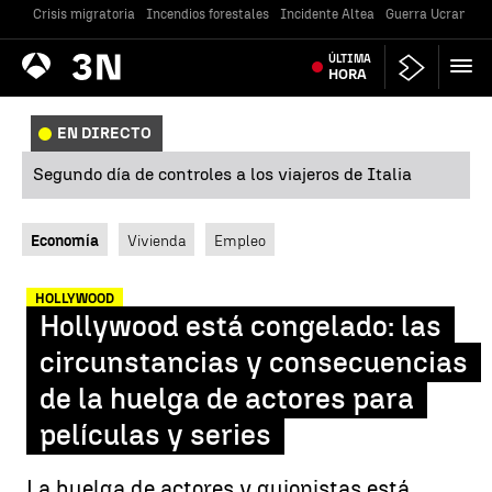
Crisis migratoria
Incendios forestales
Incidente Altea
Guerra Ucrania
Antena
ÚLTIMA
Noticias
3
HORA
EN DIRECTO
Segundo día de controles a los viajeros de Italia
Economía
Vivienda
Empleo
HOLLYWOOD
Hollywood está congelado: las
circunstancias y consecuencias
de la huelga de actores para
películas y series
La huelga de actores y guionistas está