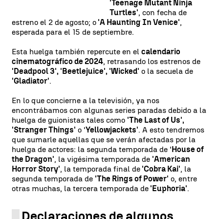
'Teenage Mutant Ninja
Turtles'
, con fecha de
estreno el 2 de agosto; o
'A Haunting In Venice'
,
esperada para el 15 de septiembre.
Esta huelga también repercute en el
calendario
cinematográfico de 2024
, retrasando los estrenos de
'Deadpool 3', 'Beetlejuice', 'Wicked'
o la secuela de
'Gladiator'
.
En lo que concierne a la televisión, ya nos
encontrábamos con algunas series paradas debido a la
huelga de guionistas tales como
'The Last of Us',
'Stranger Things'
o '
Yellowjackets'
. A esto tendremos
que sumarle aquellas que se verán afectadas por la
huelga de actores: la segunda temporada de '
House of
the Dragon'
, la vigésima temporada de
'American
Horror Story'
, la temporada final de
'Cobra Kai'
, la
segunda temporada de
'The Rings of Power'
o, entre
otras muchas, la tercera temporada de
'Euphoria'
.
Declaraciones de algunos