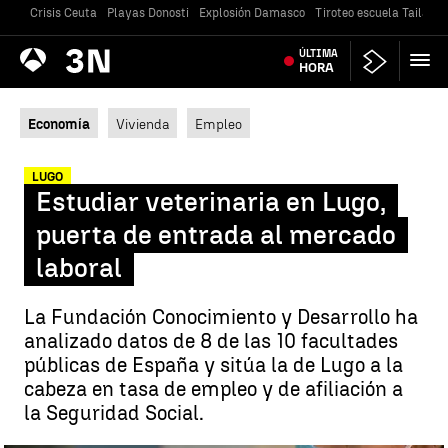
Crisis Ceuta
Playas Donosti
Explosión Damasco
Tiroteo escuela Tailandi
Antena
ÚLTIMA
Noticias
3
HORA
Economía
Vivienda
Empleo
LUGO
Estudiar veterinaria en Lugo,
puerta de entrada al mercado
laboral
La Fundación Conocimiento y Desarrollo ha
analizado datos de 8 de las 10 facultades
públicas de España y sitúa la de Lugo a la
cabeza en tasa de empleo y de afiliación a
la Seguridad Social.