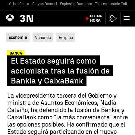
Crisis Ceuta
Playas Donosti
Explosión Damasco
Tiroteo escuela Tailandi
Antena
ÚLTIMA
Noticias
3
HORA
Economía
Vivienda
Empleo
BANCA
El Estado seguirá como
accionista tras la fusión de
Bankia y CaixaBank
La vicepresidenta tercera del Gobierno y
ministra de Asuntos Económicos, Nadia
Calviño, ha defendido la fusión de Bankia y
CaixaBank como "la más conveniente" entre
las opciones posibles. Ha confirmado que el
Estado seguirá participando en el nuevo