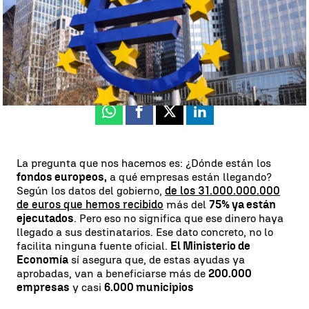
Teo Ibernón
Publicado:
24 de marzo de 2023, 07:34
Whatsapp
Facebook
X
Linkedin
La pregunta que nos hacemos es: ¿Dónde están los
fondos europeos,
a qué empresas están llegando?
Según los datos del gobierno,
de los 31.000.000.000
de euros que hemos recibido
más del
75% ya están
ejecutados
. Pero eso no significa que ese dinero haya
llegado a sus destinatarios. Ese dato concreto, no lo
facilita ninguna fuente oficial.
El Ministerio de
Economía
sí asegura que, de estas ayudas ya
aprobadas, van a beneficiarse más de
200.000
empresas
y casi
6.000 municipios