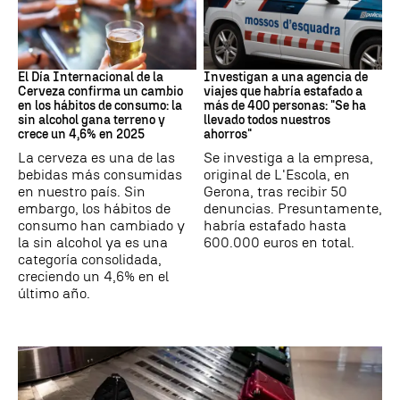
Día Internacional Cerveza
Estafa
El Día Internacional de la
Investigan a una agencia de
Cerveza confirma un cambio
viajes que habría estafado a
en los hábitos de consumo: la
más de 400 personas: "Se ha
sin alcohol gana terreno y
llevado todos nuestros
crece un 4,6% en 2025
ahorros"
La cerveza es una de las
Se investiga a la empresa,
bebidas más consumidas
original de L'Escola, en
en nuestro país. Sin
Gerona, tras recibir 50
embargo, los hábitos de
denuncias. Presuntamente,
consumo han cambiado y
habría estafado hasta
la sin alcohol ya es una
600.000 euros en total.
categoría consolidada,
creciendo un 4,6% en el
último año.