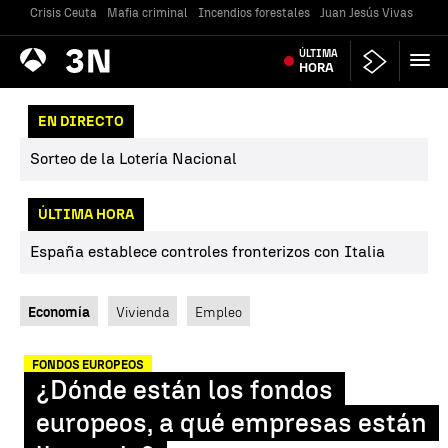
Crisis Ceuta
Mafia criminal
Incendios forestales
Juan Jesús Vivas
Vivi
Antena
ÚLTIMA
Noticias
3
HORA
EN DIRECTO
Sorteo de la Lotería Nacional
ÚLTIMA HORA
España establece controles fronterizos con Italia
Economía
Vivienda
Empleo
FONDOS EUROPEOS
¿Dónde están los fondos
europeos, a qué empresas están