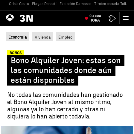
Crisis Ceuta
Playas Donosti
Explosión Damasco
Tiroteo escuela Tailandi
Antena
ÚLTIMA
Noticias
3
HORA
Economía
Vivienda
Empleo
BONOS
Bono Alquiler Joven: estas son
las comunidades donde aún
están disponibles
No todas las comunidades han gestionado
el Bono Alquiler Joven al mismo ritmo,
algunas ya lo han cerrado y otras ni
siquiera lo han abierto todavía.