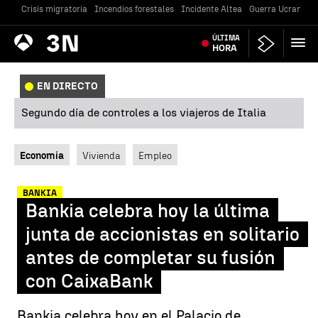
Crisis migratoria
Incendios forestales
Incidente Altea
Guerra Ucrania
Antena
ÚLTIMA
Noticias
3
HORA
EN DIRECTO
Segundo día de controles a los viajeros de Italia
Economía
Vivienda
Empleo
BANKIA
Bankia celebra hoy la última
junta de accionistas en solitario
antes de completar su fusión
con CaixaBank
Bankia celebra hoy en el Palacio de