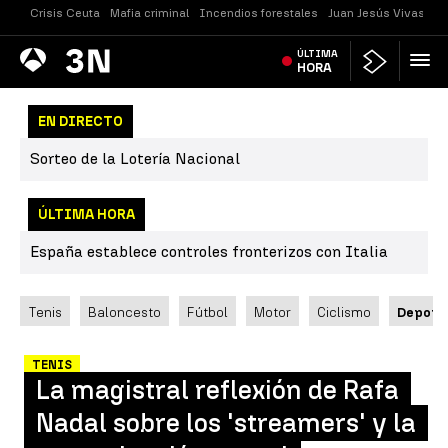
Crisis Ceuta
Mafia criminal
Incendios forestales
Juan Jesús Vivas
Vi
Antena
ÚLTIMA
Noticias
3
HORA
EN DIRECTO
Sorteo de la Lotería Nacional
ÚLTIMA HORA
España establece controles fronterizos con Italia
Tenis
Baloncesto
Fútbol
Motor
Ciclismo
Deport
TENIS
La magistral reflexión de Rafa
Nadal sobre los 'streamers' y la