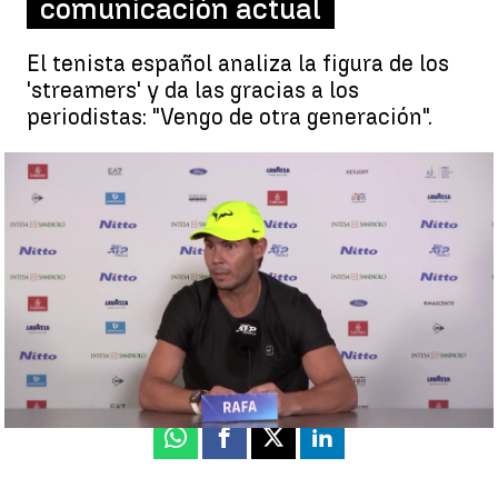
comunicación actual
El tenista español analiza la figura de los
'streamers' y da las gracias a los
periodistas: "Vengo de otra generación".
Rafa Nadal y su brillante reflexión sobre los 'streamers' y el
papel del periodismo |
Rocío Martínez
Luis F. Castillo
Actualizado:
18 de noviembre de 2022, 16:41
Publicado:
18 de noviembre de 2022, 13:41
Whatsapp
Facebook
X
Linkedin