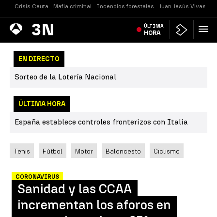
Crisis Ceuta
Mafia criminal
Incendios forestales
Juan Jesús Vivas
Vi
Antena
ÚLTIMA
Noticias
3
HORA
EN DIRECTO
Sorteo de la Lotería Nacional
ÚLTIMA HORA
España establece controles fronterizos con Italia
Tenis
Fútbol
Motor
Baloncesto
Ciclismo
CORONAVIRUS
Sanidad y las CCAA
incrementan los aforos en