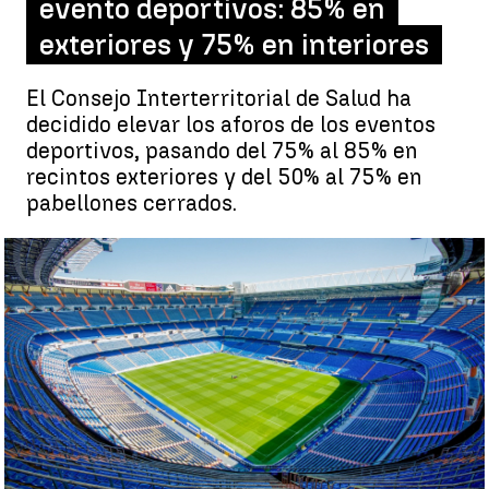
evento deportivos: 85% en
exteriores y 75% en interiores
El Consejo Interterritorial de Salud ha
decidido elevar los aforos de los eventos
deportivos, pasando del 75% al 85% en
recintos exteriores y del 50% al 75% en
pabellones cerrados.
Sanidad y las CCAA incrementan los aforos en evento
deportivos: 85% en exteriores y 75% en interiores |
Pixabay
Guillermo F. Lascoiti
Publicado:
07 de febrero de 2022, 09:52