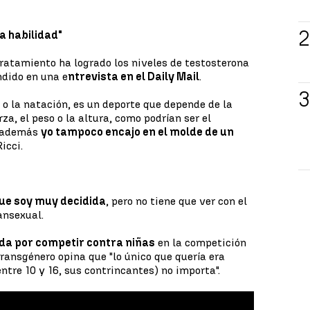
a habilidad"
tratamiento ha logrado los niveles de testosterona
ndido en una e
ntrevista en el Daily Mail
.
 o la natación, es un deporte que depende de la
rza, el peso o la altura, como podrían ser el
e además
yo tampoco encajo en el molde de un
Ricci.
que soy muy decidida
, pero no tiene que ver con el
ransexual.
ada por competir contra niñas
en la competición
transgénero opina que "lo único que quería era
entre 10 y 16, sus contrincantes) no importa".