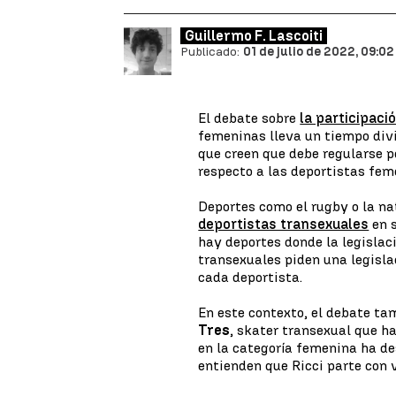
Guillermo F. Lascoiti
Publicado:
01 de julio de 2022, 09:02
El debate sobre
la participaci
femeninas lleva un tiempo divi
que creen que debe regularse p
respecto a las deportistas fem
Deportes como el rugby o la n
deportistas transexuales
en s
hay deportes donde la legislac
transexuales piden una legisla
cada deportista.
En este contexto, el debate ta
Tres
, skater transexual que 
en la categoría femenina ha de
entienden que Ricci parte con 