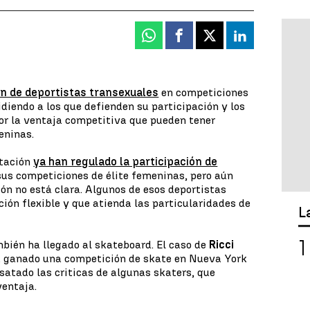
Whatsapp
Facebook
X
Linkedin
ón de deportistas transexuales
en competiciones
diendo a los que defienden su participación y los
or la ventaja competitiva que pueden tener
eninas.
atación
ya han regulado la participación de
us competiciones de élite femeninas, pero aún
ión no está clara. Algunos de esos deportistas
ción flexible y que atienda las particularidades de
L
mbién ha llegado al skateboard. El caso de
Ricci
ha ganado una competición de skate en Nueva York
satado las criticas de algunas skaters, que
ventaja.