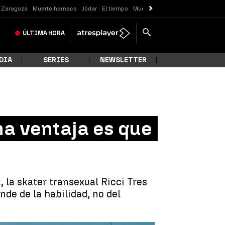
o Zaragoza
Muerto hamaca
Jódar
El tiempo
Muerte Valladolid
ÚLTIMA
HORA
DIA
SERIES
NEWSLETTER
una ventaja es que
la skater transexual Ricci Tres
nde de la habilidad, no del