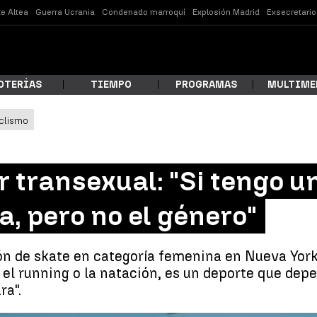
e Altea
Guerra Ucrania
Condenado marroquí
Explosión Madrid
Exsecretari
OTERÍAS
TIEMPO
PROGRAMAS
MULTIME
clismo
 estás buscando?
er transexual: "Si tengo 
, pero no el género"
 de skate en categoría femenina en Nueva York, 
el running o la natación, es un deporte que depe
ra".
ar