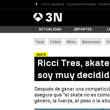
Crisis migratoria
Incendios forestales
Incident
Antena
Noticias
3
ACTUALIDAD
DEPORTES
L
Tenis
Fútbol
Motor
Baloncesto
Ci
¿Qué
SKATE
Ricci Tres, skat
soy muy decidida
Después de ganar una competición
asegura que "el skate no es como 
género, la fuerza, el peso o la altu
Busc