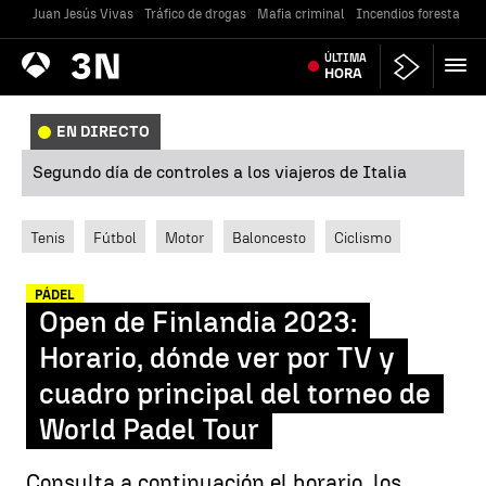
Juan Jesús Vivas
Tráfico de drogas
Mafia criminal
Incendios forestales
Antena
ÚLTIMA
Noticias
3
HORA
EN DIRECTO
Segundo día de controles a los viajeros de Italia
Tenis
Fútbol
Motor
Baloncesto
Ciclismo
PÁDEL
Open de Finlandia 2023:
Horario, dónde ver por TV y
cuadro principal del torneo de
World Padel Tour
Consulta a continuación el horario, los