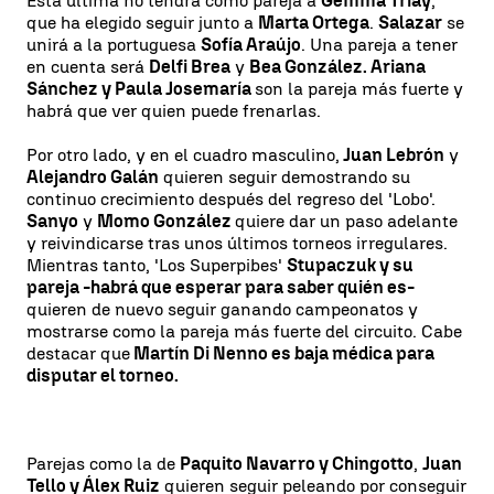
Esta última no tendrá como pareja a
Gemma Triay
,
que ha elegido seguir junto a
Marta Ortega
.
Salazar
se
unirá a la portuguesa
Sofía Araújo
. Una pareja a tener
en cuenta será
Delfi Brea
y
Bea González. Ariana
Sánchez y Paula Josemaría
son la pareja más fuerte y
habrá que ver quien puede frenarlas.
Por otro lado, y en el cuadro masculino,
Juan Lebrón
y
Alejandro Galán
quieren seguir demostrando su
continuo crecimiento después del regreso del 'Lobo'.
Sanyo
y
Momo González
quiere dar un paso adelante
y reivindicarse tras unos últimos torneos irregulares.
Mientras tanto, 'Los Superpibes'
Stupaczuk y su
pareja -habrá que esperar para saber quién es-
quieren de nuevo seguir ganando campeonatos y
mostrarse como la pareja más fuerte del circuito. Cabe
destacar que
Martín Di Nenno es baja médica para
disputar el torneo.
Parejas como la de
Paquito Navarro y Chingotto
,
Juan
Tello y Álex Ruiz
quieren seguir peleando por conseguir