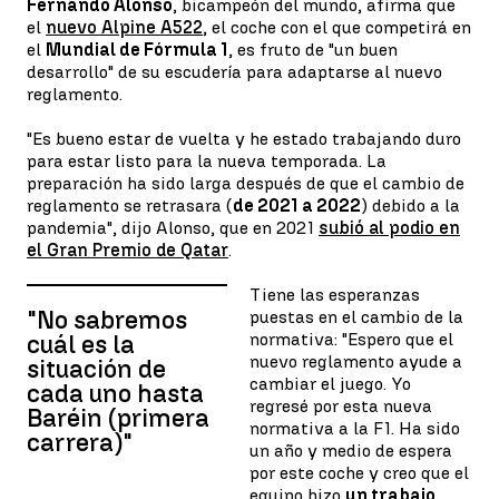
Fernando Alonso
, bicampeón del mundo, afirma que
el
nuevo Alpine A522
, el coche con el que competirá en
el
Mundial de Fórmula 1
, es fruto de "un buen
desarrollo" de su escudería para adaptarse al nuevo
reglamento.
"Es bueno estar de vuelta y he estado trabajando duro
para estar listo para la nueva temporada. La
preparación ha sido larga después de que el cambio de
reglamento se retrasara (
de 2021 a 2022
) debido a la
pandemia", dijo Alonso, que en 2021
subió al podio en
el Gran Premio de Qatar
.
Tiene las esperanzas
"No sabremos
puestas en el cambio de la
normativa: "Espero que el
cuál es la
nuevo reglamento ayude a
situación de
cambiar el juego. Yo
cada uno hasta
regresé por esta nueva
Baréin (primera
normativa a la F1. Ha sido
carrera)"
un año y medio de espera
por este coche y creo que el
equipo hizo
un trabajo