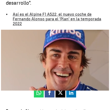
desarrollo".
Así es el Alpine F1 A522, el nuevo coche de
Fernando Alonso para el 'Plan' en la temporada
2022
Fernando Alonso: "Yo regresé a la Fórmula 1 por esta nueva
normativa" |
Javier Alba
Luis F. Castillo
Publicado:
22 de febrero de 2022, 08:34
Whatsapp
Facebook
X
Linkedin