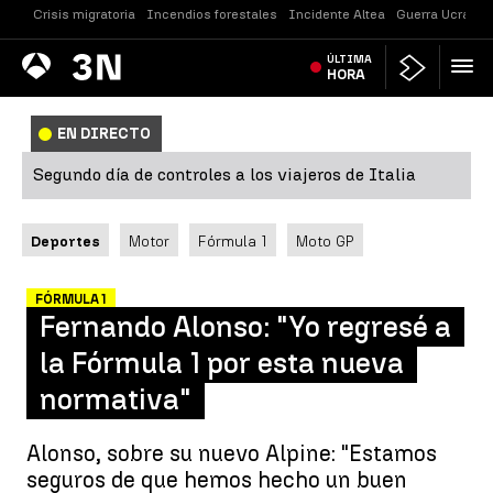
Crisis migratoria
Incendios forestales
Incidente Altea
Guerra Ucrania
Antena
ÚLTIMA
Noticias
3
HORA
EN DIRECTO
Segundo día de controles a los viajeros de Italia
Deportes
Motor
Fórmula 1
Moto GP
FÓRMULA 1
Fernando Alonso: "Yo regresé a
la Fórmula 1 por esta nueva
normativa"
Alonso, sobre su nuevo Alpine: "Estamos
seguros de que hemos hecho un buen