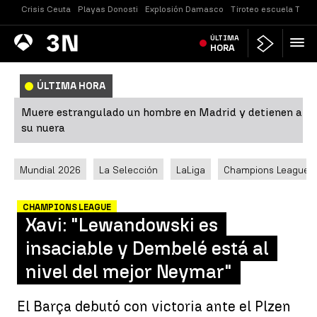
Crisis Ceuta
Playas Donosti
Explosión Damasco
Tiroteo escuela Taila
Antena
ÚLTIMA
Noticias
3
HORA
ÚLTIMA HORA
Muere estrangulado un hombre en Madrid y detienen a
su nuera
Mundial 2026
La Selección
LaLiga
Champions League
CHAMPIONS LEAGUE
Xavi: "Lewandowski es
insaciable y Dembelé está al
nivel del mejor Neymar"
El Barça debutó con victoria ante el Plzen