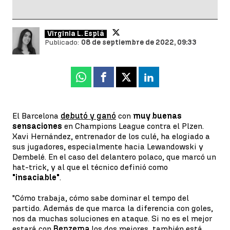
Virginia L. Esplá
Publicado:
08 de septiembre de 2022, 09:33
Whatsapp
Facebook
X
Linkedin
El Barcelona
debutó y ganó
con
muy buenas
sensaciones
en Champions League contra el Plzen.
Xavi Hernández, entrenador de los culé, ha elogiado a
sus jugadores, especialmente hacia Lewandowski y
Dembelé. En el caso del delantero polaco, que marcó un
hat-trick, y al que el técnico definió como
"insaciable"
.
"Cómo trabaja, cómo sabe dominar el tempo del
partido. Además de que marca la diferencia con goles,
nos da muchas soluciones en ataque. Si no es el mejor
estará con
Benzema
los dos mejores, también está