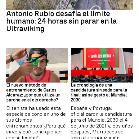
Ultraviking
Antonio Rubio desafía el límite
humano: 24 horas sin parar en la
Ultraviking
Tenis
Mundial 2030
El nuevo método de
La cronología de una
entrenamiento de Carlos
candidatura sin sede para la
Alcaraz: ¿por qué utiliza un
final: así se gestó el Mundial
parche en el ojo derecho?
2030
El tenista ha usado esta
España y Portugal
especie de cono en uno de
oficializaron la candidatura
sus últimos
para el Mundial 2030 el 4
entrenamientos ¿Para qué
de junio de 2021 y, dos años
sirve y qué tiene que ver
después, Marruecos se
con su lesión?
unía a la organización.