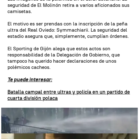
seguridad de El Molinón retira a varios aficionados sus
camisetas.
El motivo es ser prendas con la inscripción de la peña
ultra del Real Oviedo: Symmachiarii. La seguridad del
estadio asegura que, simplemente, cumplían órdenes.
El Sporting de Gijón alega que estos actos son
responsabilidad de la Delegación de Gobierno, que
tampoco ha querido hacer declaraciones de unos
polémicos cacheos.
Te puede interesar:
Batalla campal entre ultras y policía en un partido de
cuarta división polaca
Batalla campal entre ultras y policía en un partido de cuarta división
polaca: gas pimienta, cañones de agua, bengalas... |
Ultras polacos
Lanzamiento de bengalas y cócteles mólotov
Lanzamiento de bengalas y cócteles mólotov: los ultras del