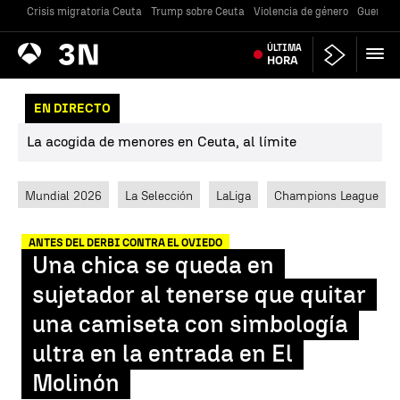
Crisis migratoria Ceuta
Trump sobre Ceuta
Violencia de género
Guerra U
Antena
ÚLTIMA
Noticias
3
HORA
EN DIRECTO
La acogida de menores en Ceuta, al límite
Mundial 2026
La Selección
LaLiga
Champions League
ANTES DEL DERBI CONTRA EL OVIEDO
Una chica se queda en
sujetador al tenerse que quitar
una camiseta con simbología
ultra en la entrada en El
Molinón