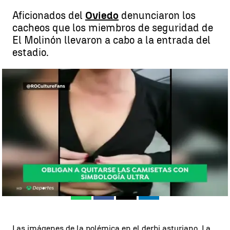
Aficionados del
Oviedo
denunciaron los
cacheos que los miembros de seguridad de
El Molinón llevaron a cabo a la entrada del
estadio.
Una chica se queda en sujetador al tenerse que quitar una camiseta
con simbología ultra en la entrada en El Molinón |
Redacción
Madrid
Antena 3 Noticias
Publicado:
25 de marzo de 2019, 16:22
Whatsapp
Facebook
X
Linkedin
Las imágenes de la polémica en el derbi asturiano. La