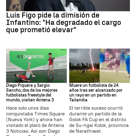
FIFA
Luis Figo pide la dimisión de
Infantino: "Ha degradado el cargo
que prometió elevar"
Fútbol
Fútbol
Diego Piquera y Sergio
Muere un futbolista de 24
Sancho, dos de los mejores
años tras ser alcanzado por
futbolistas freestyle del
un rayo en un partido en
mundo, visitan Antena 3
Tailandia
Hace solo unos días
El terrible suceso ocurrió
conquistaba Times Square
durante un partido de la
(Nueva York) y ahora han
Golok FA Cup en el distrito
visitado el plató de Antena
de Su-ngai Kolok, provincia
3 Noticias. Así son Diego
de Narathiwat.