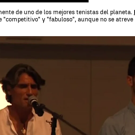
mente de uno de los mejores tenistas del planeta.
competitivo" y "fabuloso", aunque no se atreve a
Pepe Imaz, 'gurú' que llevó la paz interior a Djokovic: "S