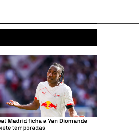
eal Madrid ficha a Yan Diomande
siete temporadas