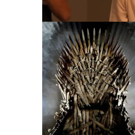
Publicado:
06 de diciembre de 2017, 17:32
Rafa Nadal desvela quién es su personaje
Boris Becker
Tenis
Djokovic