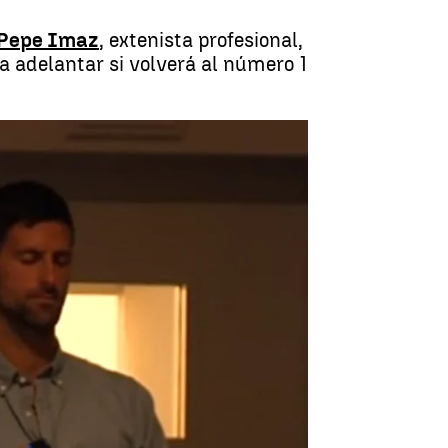
Pepe Imaz
, extenista profesional,
 adelantar si volverá al número 1
us circunstancias eran tremendas" |
Antena 3 Noticias