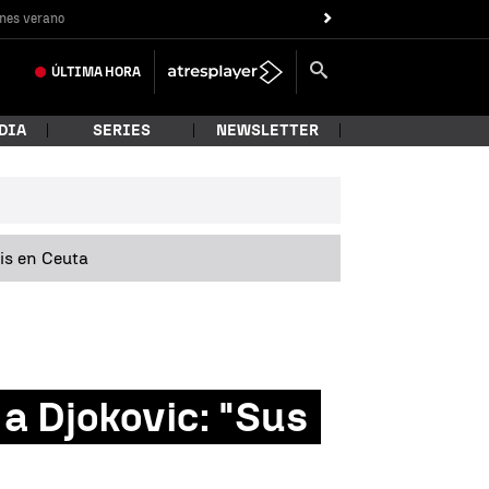
nes verano
ÚLTIMA
HORA
DIA
SERIES
NEWSLETTER
sis en Ceuta
 a Djokovic: "Sus