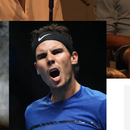
Whatsapp
Facebook
X
Linkedin
 favorito de Juego de Tronos: "Le tendría a mi lado" |
Agencias