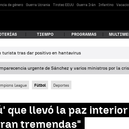
encia de género
Guerra Ucrania
Tiroteo EEUU
Guerra Irán
Infantino
Vacacio
OTERÍAS
TIEMPO
PROGRAMAS
MULTIME
turista tras dar positivo en hantavirus
 estás buscando?
omparecencia urgente de Sánchez y varios ministros por la cri
mpions League
Fútbol
Deportes
 que llevó la paz interior
car
eran tremendas"