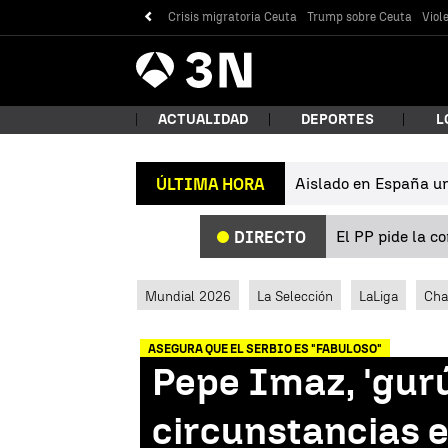
Crisis migratoria Ceuta
Trump sobre Ceuta
Viol
Antena
Noticias
3
ACTUALIDAD
DEPORTES
L
Aislado en España un 
ÚLTIMA HORA
¿Qué
El PP pide la c
DIRECTO
Mundial 2026
La Selección
LaLiga
Cha
ASEGURA QUE EL SERBIO ES "FABULOSO"
Pepe Imaz, 'gurú'
Bus
circunstancias 