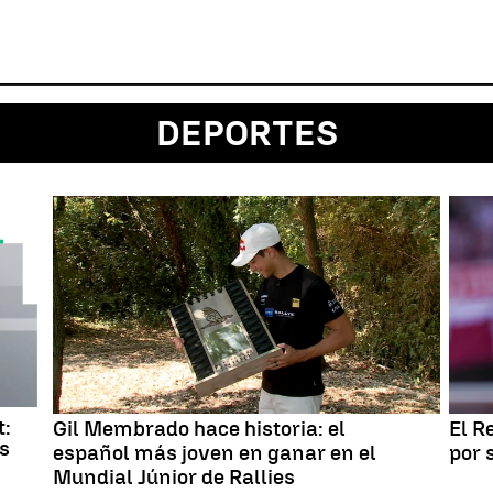
DEPORTES
t:
Gil Membrado hace historia: el
El R
as
español más joven en ganar en el
por 
Mundial Júnior de Rallies