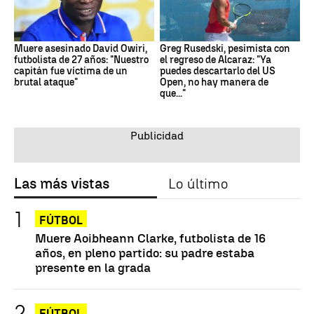
Muere asesinado David Owiri,
Greg Rusedski, pesimista con
futbolista de 27 años: "Nuestro
el regreso de Alcaraz: "Ya
capitán fue víctima de un
puedes descartarlo del US
brutal ataque"
Open, no hay manera de
que..."
Las más vistas
Lo último
FÚTBOL
Muere Aoibheann Clarke, futbolista de 16
años, en pleno partido: su padre estaba
presente en la grada
FÚTBOL