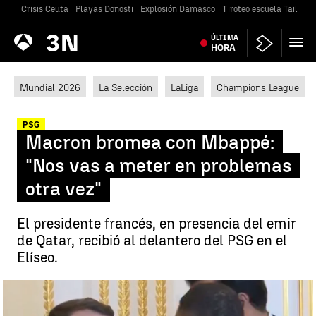
Crisis Ceuta
Playas Donosti
Explosión Damasco
Tiroteo escuela Tailandi
Antena
ÚLTIMA
Noticias
3
HORA
Mundial 2026
La Selección
LaLiga
Champions League
PSG
Macron bromea con Mbappé:
"Nos vas a meter en problemas
otra vez"
El presidente francés, en presencia del emir
de Qatar, recibió al delantero del PSG en el
Elíseo.
Macron bromea con Mbappé en el Elíseo |
RMC Sport