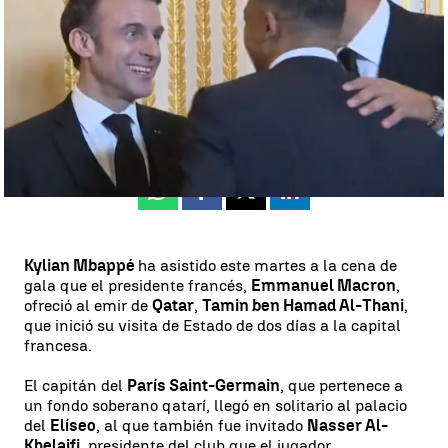
Luis F. Castillo
Publicado:
27 de febrero de 2024, 23:00
Whatsapp
Facebook
X
Linkedin
Kylian Mbappé
ha asistido este martes a la cena de
gala que el presidente francés,
Emmanuel Macron
,
ofreció al emir de
Qatar
,
Tamin ben Hamad Al-Thani
,
que inició su visita de Estado de dos días a la capital
francesa.
El capitán del
París Saint-Germain
, que pertenece a
un fondo soberano qatarí, llegó en solitario al palacio
del
Elíseo
, al que también fue invitado
Nasser Al-
Khelaifi
, presidente del club que el jugador