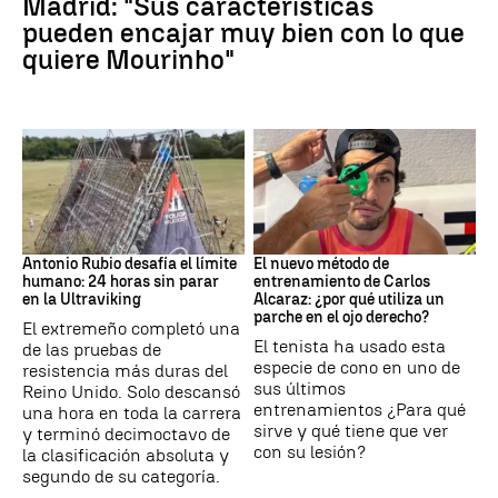
Madrid: "Sus características
pueden encajar muy bien con lo que
quiere Mourinho"
Ultraviking
Tenis
Antonio Rubio desafía el límite
El nuevo método de
humano: 24 horas sin parar
entrenamiento de Carlos
en la Ultraviking
Alcaraz: ¿por qué utiliza un
parche en el ojo derecho?
El extremeño completó una
El tenista ha usado esta
de las pruebas de
especie de cono en uno de
resistencia más duras del
sus últimos
Reino Unido. Solo descansó
entrenamientos ¿Para qué
una hora en toda la carrera
sirve y qué tiene que ver
y terminó decimoctavo de
con su lesión?
la clasificación absoluta y
segundo de su categoría.