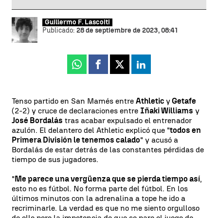
Guillermo F. Lascoiti
Publicado:
28 de septiembre de 2023, 08:41
Whatsapp
Facebook
X
Linkedin
Tenso partido en San Mamés entre
Athletic
y
Getafe
(2-2) y cruce de declaraciones entre
Iñaki Williams
y
José Bordalás
tras acabar expulsado el entrenador
azulón. El delantero del Athletic explicó que "
todos en
Primera División le tenemos calado
" y acusó a
Bordalás de estar detrás de las constantes pérdidas de
tiempo de sus jugadores.
"
Me parece una vergüenza que se pierda tiempo así
,
esto no es fútbol. No forma parte del fútbol. En los
últimos minutos con la adrenalina a tope he ido a
recriminarle. La verdad es que no me siento orgulloso
de ello pero la impotencia de que se pare el juego de