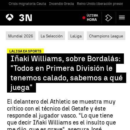
Crisis migratoria Ceuta
Incendio Grecia
Reino Unido liberación presos
Gu
Antena
ÚLTIMA
Noticias
3
HORA
Mundial 2026
La Selección
LaLiga
Champions League
LALIGA EA SPORTS
Iñaki Williams, sobre Bordalás:
"Todos en Primera División le
tenemos calado, sabemos a qué
juega"
El delantero del Athletic se muestra muy
crítico con el técnico del Getafe y éste
responde al jugador vasco. "Lo que tiene
que decir Iñaki Williams es el insulto que
me dijo, que es grave", asegura José