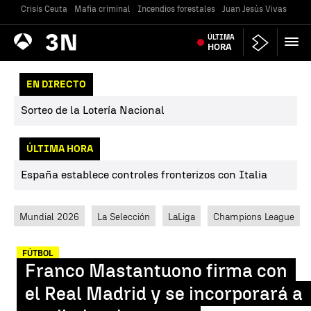
Crisis Ceuta
Mafia criminal
Incendios forestales
Juan Jesús Vivas
Vivi
Antena
ÚLTIMA
Noticias
3
HORA
EN DIRECTO
Sorteo de la Lotería Nacional
ÚLTIMA HORA
España establece controles fronterizos con Italia
Mundial 2026
La Selección
LaLiga
Champions League
FÚTBOL
Franco Mastantuono firma con
el Real Madrid y se incorporará a