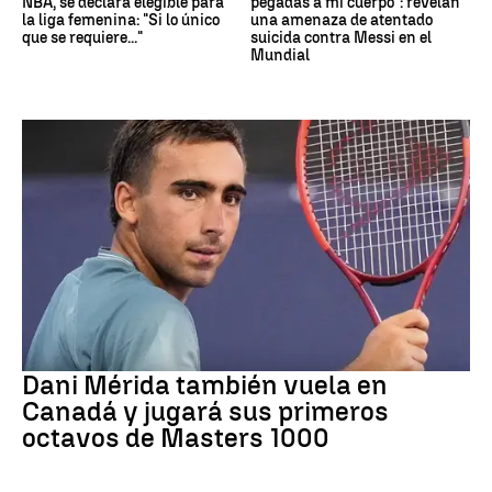
NBA, se declara elegible para
pegadas a mi cuerpo": revelan
la liga femenina: "Si lo único
una amenaza de atentado
que se requiere..."
suicida contra Messi en el
Mundial
Tenis
Dani Mérida también vuela en
Canadá y jugará sus primeros
octavos de Masters 1000