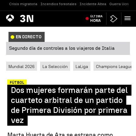
Crisis migratoria
Incendios forestales
Incidente Altea
Guerra Ucrania
Antena
ÚLTIMA
Noticias
3
HORA
EN DIRECTO
Segundo día de controles a los viajeros de Italia
Mundial 2026
La Selección
LaLiga
Champions League
FÚTBOL
Dos mujeres formarán parte del
cuarteto arbitral de un partido
de Primera División por primera
vez
Marta Huerta de Aza se estrena como