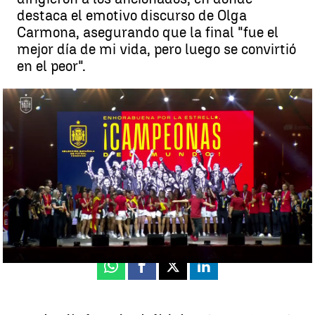
destaca el emotivo discurso de Olga
Carmona, asegurando que la final "fue el
mejor día de mi vida, pero luego se convirtió
en el peor".
La celebración del Mundial de la selección femenina de fútbol llena
Madrid Río de miles de aficionados |
RFEF
Pedro Jiménez
Actualizado:
22 de agosto de 2023, 08:00
Publicado:
21 de agosto de 2023, 23:57
Whatsapp
Facebook
X
Linkedin