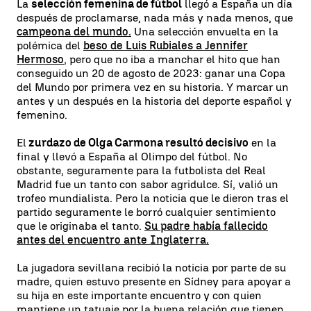
La
selección femenina
de fútbol
llegó a España un día
después de proclamarse, nada más y nada menos, que
campeona del mundo.
Una selección envuelta en la
polémica del
beso de Luis Rubiales a Jennifer
Hermoso
, pero que no iba a manchar el hito que han
conseguido un 20 de agosto de 2023: ganar una Copa
del Mundo por primera vez en su historia. Y marcar un
antes y un después en la historia del deporte español y
femenino.
El
zurdazo de Olga Carmona resultó decisivo
en la
final y llevó a España al Olimpo del fútbol. No
obstante, seguramente para la futbolista del Real
Madrid fue un tanto con sabor agridulce. Sí, valió un
trofeo mundialista. Pero la noticia que le dieron tras el
partido seguramente le borró cualquier sentimiento
que le originaba el tanto.
Su padre había fallecido
antes del encuentro ante Inglaterra.
La jugadora sevillana recibió la noticia por parte de su
madre, quien estuvo presente en Sídney para apoyar a
su hija en este importante encuentro y con quien
mantiene un tatuaje por la buena relación que tienen.