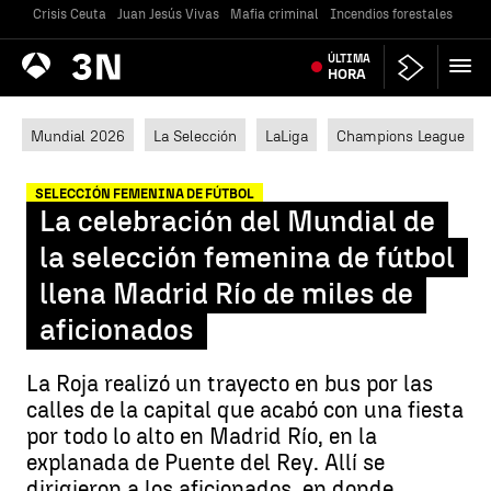
Crisis Ceuta
Juan Jesús Vivas
Mafia criminal
Incendios forestales
Vivi
Antena
ÚLTIMA
Noticias
3
HORA
Mundial 2026
La Selección
LaLiga
Champions League
SELECCIÓN FEMENINA DE FÚTBOL
La celebración del Mundial de
la selección femenina de fútbol
llena Madrid Río de miles de
aficionados
La Roja realizó un trayecto en bus por las
calles de la capital que acabó con una fiesta
por todo lo alto en Madrid Río, en la
explanada de Puente del Rey. Allí se
dirigieron a los aficionados, en donde